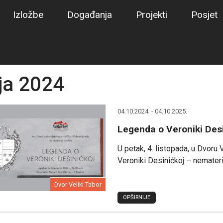
Izložbe
Događanja
Projekti
Posjet
ja 2024
04.10.2024. - 04.10.2025.
Legenda o Veroniki Desi
U petak, 4. listopada, u Dvoru
Veroniki Desinićkoj – nemateri
Dvor Veliki Tabor
OPŠIRNIJE