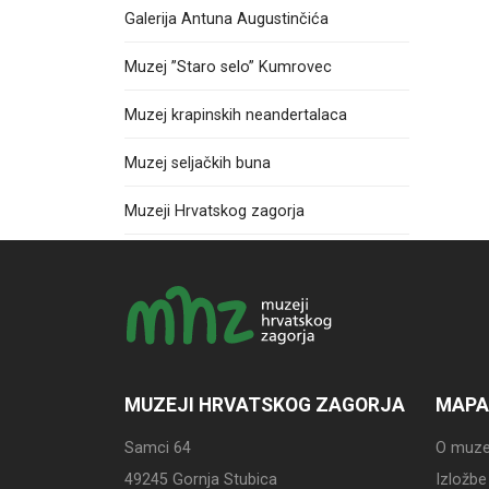
Galerija Antuna Augustinčića
Muzej ”Staro selo” Kumrovec
Muzej krapinskih neandertalaca
Muzej seljačkih buna
Muzeji Hrvatskog zagorja
MUZEJI HRVATSKOG ZAGORJA
MAPA
Samci 64
O muze
49245 Gornja Stubica
Izložbe