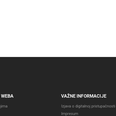
 WEBA
VAŽNE INFORMACIJE
jima
Izjava o digitalnoj pristupačnosti
Impresum