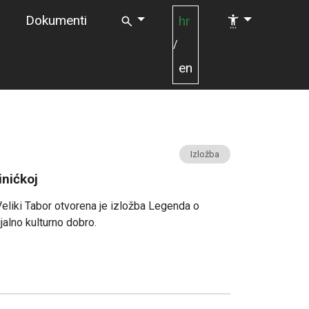
Dokumenti
hr
/
en
Izložba
nićkoj
 Veliki Tabor otvorena je izložba Legenda o
jalno kulturno dobro.