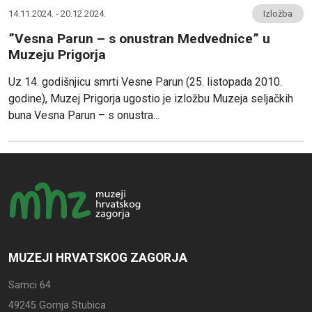
14.11.2024. - 20.12.2024.
Izložba
”Vesna Parun – s onustran Medvednice” u
Muzeju Prigorja
Uz 14. godišnjicu smrti Vesne Parun (25. listopada 2010.
godine), Muzej Prigorja ugostio je izložbu Muzeja seljačkih
buna Vesna Parun – s onustra...
MUZEJI HRVATSKOG ZAGORJA
Samci 64
49245 Gornja Stubica