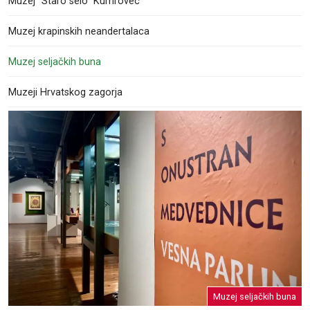
Muzej ”Staro selo” Kumrovec
Muzej krapinskih neandertalaca
Muzej seljačkih buna
Muzeji Hrvatskog zagorja
Muzej seljačkih buna