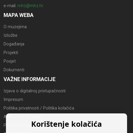
e-mail:
mhz@mhz.hr
MAPA WEBA
O muzejima
Izložbe
Događanja
Projekti
Posjet
Dokumenti
VAŽNE INFORMACIJE
Izjava o digitalnoj pristupačnosti
Impresum
Politika privatnosti / Politika kolačića
Arhiva web stranice
Korištenje kolačića
Postavke kolačića