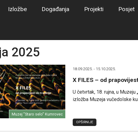
Izložbe
Događanja
Projekti
Posjet
ja 2025
18.09.2025. - 15.10.2025.
X FILES – od prapovijest
U četvrtak, 18. rujna, u Muzeju
izložba Muzeja vučedolske kul
Muzej ”Staro selo” Kumrovec
OPŠIRNIJE