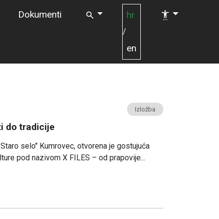
Dokumenti
hr
/
en
Izložba
i do tradicije
 „Staro selo" Kumrovec, otvorena je gostujuća
ture pod nazivom X FILES – od prapovije...