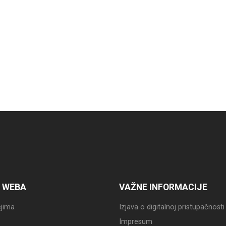
 WEBA
VAŽNE INFORMACIJE
jima
Izjava o digitalnoj pristupačnosti
Impresum