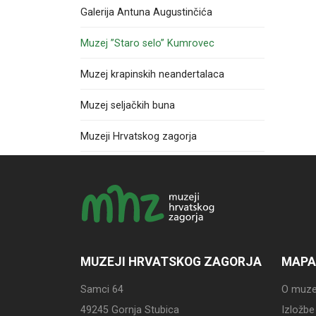
Galerija Antuna Augustinčića
Muzej ”Staro selo” Kumrovec
Muzej krapinskih neandertalaca
Muzej seljačkih buna
Muzeji Hrvatskog zagorja
MUZEJI HRVATSKOG ZAGORJA
MAPA
Samci 64
O muze
49245 Gornja Stubica
Izložbe