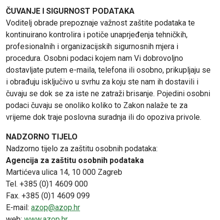
ČUVANJE I SIGURNOST PODATAKA
Voditelj obrade prepoznaje važnost zaštite podataka te
kontinuirano kontrolira i potiče unaprjeđenja tehničkih,
profesionalnih i organizacijskih sigurnosnih mjera i
procedura. Osobni podaci kojem nam Vi dobrovoljno
dostavljate putem e-maila, telefona ili osobno, prikupljaju se
i obrađuju isključivo u svrhu za koju ste nam ih dostavili i
čuvaju se dok se za iste ne zatraži brisanje. Pojedini osobni
podaci čuvaju se onoliko koliko to Zakon nalaže te za
vrijeme dok traje poslovna suradnja ili do opoziva privole.
NADZORNO TIJELO
Nadzorno tijelo za zaštitu osobnih podataka:
Agencija za zaštitu osobnih podataka
Martićeva ulica 14, 10 000 Zagreb
Tel. +385 (0)1 4609 000
Fax. +385 (0)1 4609 099
E-mail:
azop@azop.hr
web:
www.azop.hr