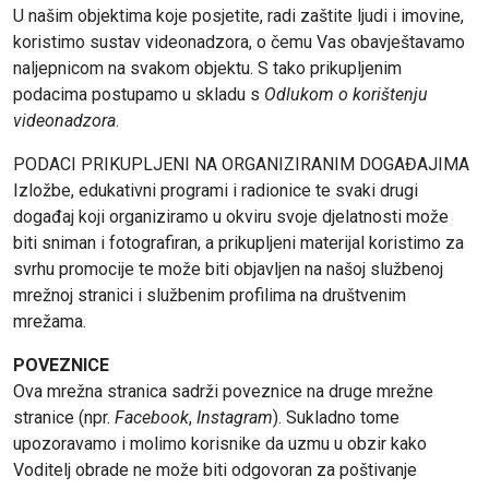
U našim objektima koje posjetite, radi zaštite ljudi i imovine,
koristimo sustav videonadzora, o čemu Vas obavještavamo
naljepnicom na svakom objektu. S tako prikupljenim
podacima postupamo u skladu s
Odlukom o korištenju
videonadzora
.
PODACI PRIKUPLJENI NA ORGANIZIRANIM DOGAĐAJIMA
Izložbe, edukativni programi i radionice te svaki drugi
događaj koji organiziramo u okviru svoje djelatnosti može
biti sniman i fotografiran, a prikupljeni materijal koristimo za
svrhu promocije te može biti objavljen na našoj službenoj
mrežnoj stranici i službenim profilima na društvenim
mrežama.
POVEZNICE
Ova mrežna stranica sadrži poveznice na druge mrežne
stranice (npr.
Facebook
,
Instagram
). Sukladno tome
upozoravamo i molimo korisnike da uzmu u obzir kako
Voditelj obrade ne može biti odgovoran za poštivanje