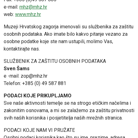
e-mail:
mhz@mhz.hr
web:
www.mhz.hr
Muzeji Hrvatskog zagorja imenovali su službenika za zaštitu
osobnih podataka. Ako imate bilo kakvo pitanje vezano za
osobne podatke koje ste nam ustupili, molimo Vas,
kontaktirajte nas.
SLUŽBENIK ZA ZAŠTITU OSOBNIH PODATAKA
Sven Šams
e -mail: zop@mhz.hr
Telefon: +385 (0) 49 587 881
PODACI KOJE PRIKUPLJAMO
Sve naše aktivnosti temelje se na strogo etičkim načelima i
zakonitim osnovama, a mi se zalažemo za zaštitu privatnosti
svih naših korisnika i posjetitelja naših mrežnih stranica.
PODACI KOJE NAM VI PRUŽATE
Osobni podaci korisnika kao što su ime, prezime, adresa,