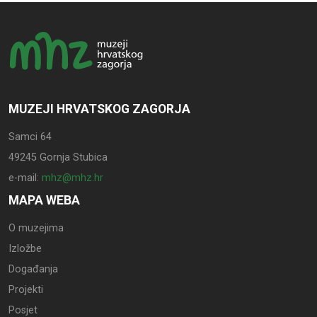
MUZEJI HRVATSKOG ZAGORJA
Samci 64
49245 Gornja Stubica
e-mail:
mhz@mhz.hr
MAPA WEBA
O muzejima
Izložbe
Događanja
Projekti
Posjet