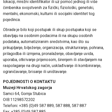
lokaciji, mrežni identifikator ili uz pomoć jednog ili više
čimbenika svojstvenih za fizički, fiziološki, genetski,
mentalni, ekonomski, kulturni ili socijalni identitet tog
pojedinca.
Obrada
je bilo koji postupak ili skup postupaka koji se
obavljaju na osobnim podacima ili na skupu osobnih
podataka, automatiziranim sredstvima, kao što su
prikupljanje, bilježenje, organizacija, strukturiranje, pohrana,
prilagodba ili izmjena, pronalaženje, obavljanje uvida,
uporaba, otkrivanje prijenosom, širenjem ili stavljanjem na
raspolaganje na drugi način, usklađivanje ili kombiniranje,
ograničavanje, brisanje ili uništavanje.
POJEDINOSTI O KONTAKTU
Muzeji Hrvatskog zagorja
Samci 64, Gornja Stubica
OIB:11298572202
Telefoni: +385 (0)49 587 889, 587 888, 587 887
Fax: +385 (0)49 587 885