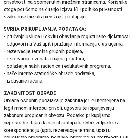
privatnosti na spomenutim mrežnim stranicama. Korisnike
stoga potičemo na čitanje izjava i/ili politike privatnosti
svake mrežne stranice kojoj pristupaju.
SVRHA PRIKUPLJANJA PODATAKA:
- pružanje usluga u okviru obavljanja registrirane djelatnosti,
- odgovori na Vaš upit i pružanje informacija o uslugama,
- rezervacije termina grupnih posjeta,
- rezervacije evenata i najma prostora,
- polaženje naših radionica i edukativnih programa,
- naše interne statističke obrade podataka,
- izdavanje računa.
ZAKONITOST OBRADE
Obrada osobnih podataka je zakonita jer je utemeljena na
legitimnom interesu, privoli, ugovoru te ispunjavanju
zakonom propisanih obveza. Podatke prikupljamo
neposredno tako da nam ih ustupate dobrovoljno kroz
korespondenciju (upiti, rezervacije termina, upisi u
edukativne programe, pohvale, prigovori na proizvode i /ili