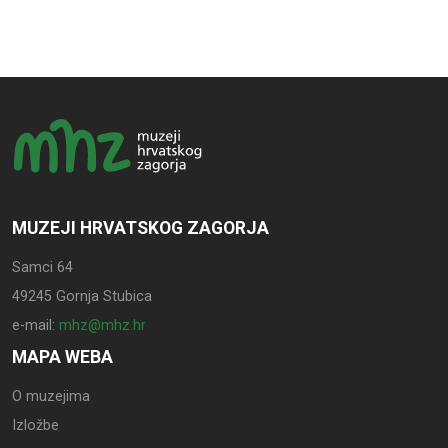
MUZEJI HRVATSKOG ZAGORJA
Samci 64
49245 Gornja Stubica
e-mail:
mhz@mhz.hr
MAPA WEBA
O muzejima
Izložbe