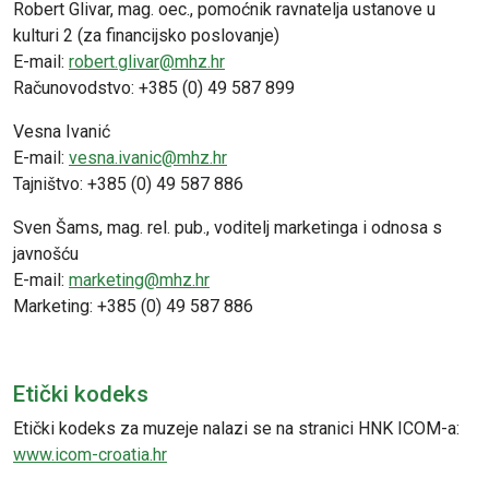
Robert Glivar, mag. oec., pomoćnik ravnatelja ustanove u
kulturi 2 (za financijsko poslovanje)
E-mail:
robert.glivar@mhz.hr
Računovodstvo: +385 (0) 49 587 899
Vesna Ivanić
E-mail:
vesna.ivanic@mhz.hr
Tajništvo: +385 (0) 49 587 886
Sven Šams, mag. rel. pub., voditelj marketinga i odnosa s
javnošću
E-mail:
marketing@mhz.hr
Marketing: +385 (0) 49 587 886
Etički kodeks
Etički kodeks za muzeje nalazi se na stranici HNK ICOM-a:
www.icom-croatia.hr