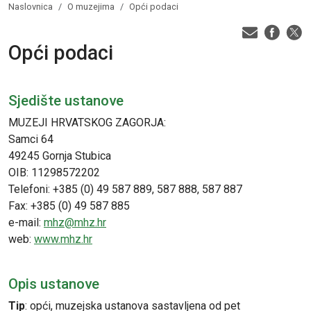
Naslovnica
O muzejima
Opći podaci
Opći podaci
Sjedište ustanove
MUZEJI HRVATSKOG ZAGORJA:
Samci 64
49245 Gornja Stubica
OIB: 11298572202
Telefoni: +385 (0) 49 587 889, 587 888, 587 887
Fax: +385 (0) 49 587 885
e-mail:
mhz@mhz.hr
web:
www.mhz.hr
Opis ustanove
Tip
: opći, muzejska ustanova sastavljena od pet