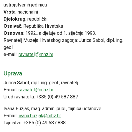
ustrojstvenih jedinica
Vrsta
: nacionalni
Djelokrug
: republički
Osnivač
: Republika Hrvatska
Osnovan
: 1992., a djeluje od 1. siječnja 1993.
Ravnatelj Muzeja Hrvatskog zagorja: Jurica Sabol, dipl. ing.
geol.
e-mail:
ravnatelj@mhz.hr
Uprava
Jurica Sabol, dipl. ing. geol., ravnatelj
E-mail:
ravnatelj@mhz.hr
Ured ravnatelja: +385 (0) 49 587 887
Ivana Buzjak,
mag. admin. publ.
, tajnica ustanove
E-mail:
ivana.buzjak@mhz.hr
Tajništvo: +385 (0) 49 587 888