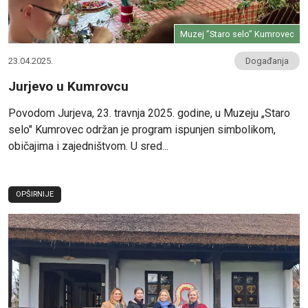
Muzej ”Staro selo” Kumrovec
23.04.2025.
Događanja
Jurjevo u Kumrovcu
Povodom Jurjeva, 23. travnja 2025. godine, u Muzeju „Staro
selo" Kumrovec održan je program ispunjen simbolikom,
običajima i zajedništvom. U sred...
OPŠIRNIJE