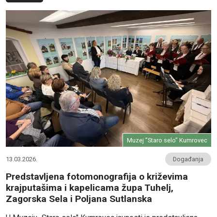
Muzej ”Staro selo” Kumrovec
13.03.2026.
Događanja
Predstavljena fotomonografija o križevima
krajputašima i kapelicama župa Tuhelj,
Zagorska Sela i Poljana Sutlanska