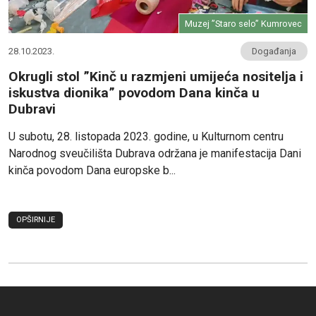
Muzej ”Staro selo” Kumrovec
28.10.2023.
Događanja
Okrugli stol ”Kinč u razmjeni umijeća nositelja i
iskustva dionika” povodom Dana kinča u
Dubravi
U subotu, 28. listopada 2023. godine, u Kulturnom centru
Narodnog sveučilišta Dubrava održana je manifestacija Dani
kinča povodom Dana europske b...
OPŠIRNIJE