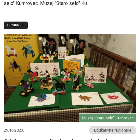
selo" Kumrovec. Muzej "Staro selo" Ku...
OPŠIRNIJE
Muzej ”Staro selo” Kumrovec
29.10.2023.
Edukativne radionice