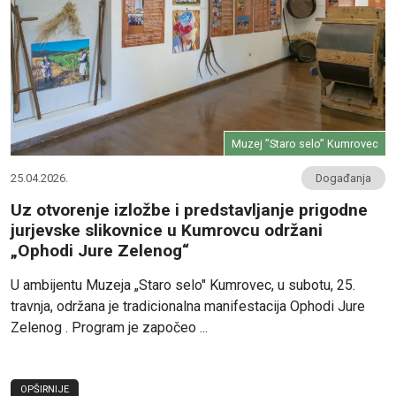
Muzej ”Staro selo” Kumrovec
25.04.2026.
Događanja
Uz otvorenje izložbe i predstavljanje prigodne
jurjevske slikovnice u Kumrovcu održani
„Ophodi Jure Zelenog“
U ambijentu Muzeja „Staro selo" Kumrovec, u subotu, 25.
travnja, održana je tradicionalna manifestacija Ophodi Jure
Zelenog . Program je započeo ...
OPŠIRNIJE