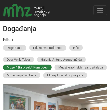
Događanja
Filteri:
Događanja
Edukativne radionice
Info
Dvor Veliki Tabor
Galerija Antuna Augustinčića
Muzej ”Staro selo” Kumrovec
Muzej krapinskih neandertalaca
Muzej seljačkih buna
Muzeji Hrvatskog zagorja