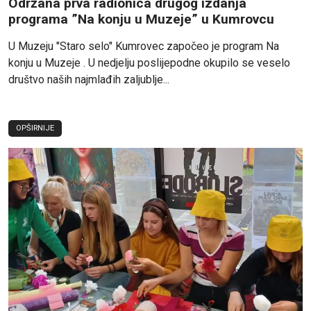
Održana prva radionica drugog izdanja
programa ”Na konju u Muzeje” u Kumrovcu
U Muzeju "Staro selo" Kumrovec započeo je program Na
konju u Muzeje . U nedjelju poslijepodne okupilo se veselo
društvo naših najmlađih zaljublje...
OPŠIRNIJE