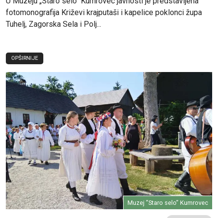
U Muzeju „Staro selo" Kumrovec javnosti je predstavljena
fotomonografija Križevi krajputaši i kapelice poklonci župa
Tuhelj, Zagorska Sela i Polj...
OPŠIRNIJE
Muzej ”Staro selo” Kumrovec