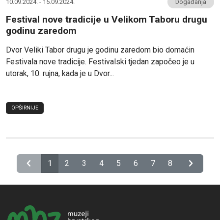
10.09.2024. - 15.09.2024.
Događanja
Festival nove tradicije u Velikom Taboru drugu
godinu zaredom
Dvor Veliki Tabor drugu je godinu zaredom bio domaćin
Festivala nove tradicije. Festivalski tjedan započeo je u
utorak, 10. rujna, kada je u Dvor...
OPŠIRNIJE
chevron_left
chevron_right
1
2
3
4
5
6
7
8