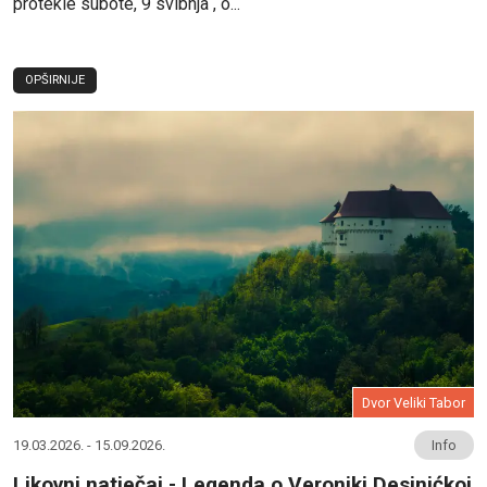
protekle subote, 9 svibnja , o...
OPŠIRNIJE
Dvor Veliki Tabor
19.03.2026. - 15.09.2026.
Info
Likovni natječaj - Legenda o Veroniki Desinićkoj