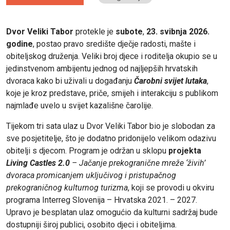
Dvor Veliki Tabor
protekle je
subote
,
23. svibnja 2026.
godine
, postao pravo središte dječje radosti, mašte i
obiteljskog druženja. Veliki broj djece i roditelja okupio se u
jedinstvenom ambijentu jednog od najljepših hrvatskih
dvoraca kako bi uživali u događanju
Čarobni svijet lutaka
,
koje je kroz predstave, priče, smijeh i interakciju s publikom
najmlađe uvelo u svijet kazališne čarolije.
Tijekom tri sata ulaz u Dvor Veliki Tabor bio je slobodan za
sve posjetitelje, što je dodatno pridonijelo velikom odazivu
obitelji s djecom. Program je održan u sklopu
projekta
Living Castles 2.0
– Jačanje prekogranične mreže ‘živih’
dvoraca promicanjem uključivog i pristupačnog
prekograničnog kulturnog turizma
, koji se provodi u okviru
programa Interreg Slovenija – Hrvatska 2021. – 2027.
Upravo je besplatan ulaz omogućio da kulturni sadržaj bude
dostupniji široj publici, osobito djeci i obiteljima.