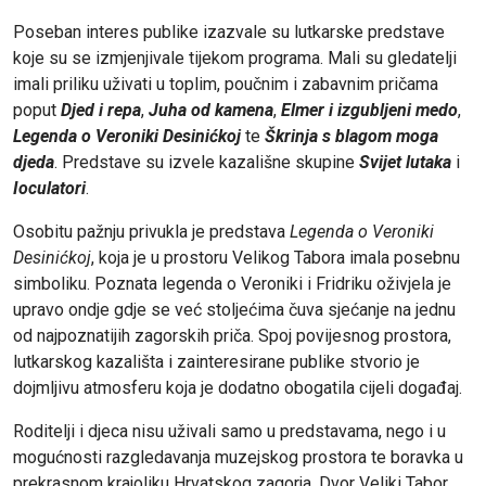
Poseban interes publike izazvale su lutkarske predstave
koje su se izmjenjivale tijekom programa. Mali su gledatelji
imali priliku uživati u toplim, poučnim i zabavnim pričama
poput
Djed i repa
,
Juha od kamena
,
Elmer i izgubljeni medo
,
Legenda o Veroniki Desinićkoj
te
Škrinja s blagom moga
djeda
. Predstave su izvele kazališne skupine
Svijet lutaka
i
Ioculatori
.
Osobitu pažnju privukla je predstava
Legenda o Veroniki
Desinićkoj
, koja je u prostoru Velikog Tabora imala posebnu
simboliku. Poznata legenda o Veroniki i Fridriku oživjela je
upravo ondje gdje se već stoljećima čuva sjećanje na jednu
od najpoznatijih zagorskih priča. Spoj povijesnog prostora,
lutkarskog kazališta i zainteresirane publike stvorio je
dojmljivu atmosferu koja je dodatno obogatila cijeli događaj.
Roditelji i djeca nisu uživali samo u predstavama, nego i u
mogućnosti razgledavanja muzejskog prostora te boravka u
prekrasnom krajoliku Hrvatskog zagorja. Dvor Veliki Tabor