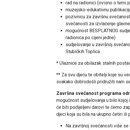
rad na radionici (ovisno o temi
muzejsko-edukativnu publikacij
pozivnicu za završnu svečanost n
svečanosti za izvlačenje glavn
mogućnost BESPLATNOG sudjelova
radionica po cijeni jedne)
sudjelovanje u završnoj svečano
Stubičkih Toplica.
* Ulaznice za obilazak stalnih post
** Za svu djecu te obitelji koje su 
svakako dobrodošli pridružiti nam se
Završna svečanost programa održa
mogućnost sudjelovanja u bilo kojoj 
će biti podijeljeni darovi te ćemo za
djeci koja su bila na ukupno četiri ili 
Na završnoj svečanosti više se 