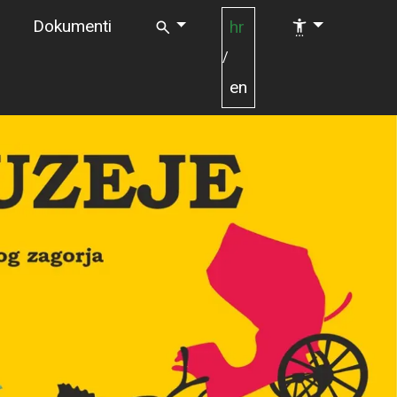
Dokumenti
hr
/
en