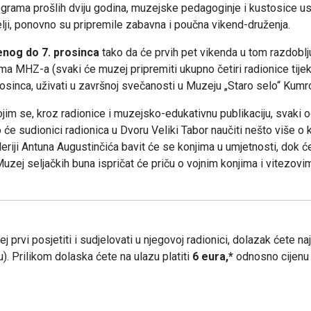
rama prošlih dviju godina, muzejske pedagoginje i kustosice us
itelji, ponovno su pripremile zabavna i poučna vikend-druženja.
enog do 7. prosinca
tako da će prvih pet vikenda u tom razdoblj
ama MHZ-a (svaki će muzej pripremiti ukupno četiri radionice tij
osinca, uživati u završnoj svečanosti u Muzeju „Staro selo“ Kumr
kojim se, kroz radionice i muzejsko-edukativnu publikaciju, svaki o
e sudionici radionica u Dvoru Veliki Tabor naučiti nešto više o ko
riji Antuna Augustinčića bavit će se konjima u umjetnosti, dok 
. Muzej seljačkih buna ispričat će priču o vojnim konjima i vitezo
j prvi posjetiti i sudjelovati u njegovoj radionici, dolazak ćete n
. Prilikom dolaska ćete na ulazu platiti
6 eura,*
odnosno cijenu 