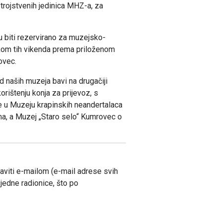
trojstvenih jedinica MHZ-a, za
u biti rezervirano za muzejsko-
ekom tih vikenda prema priloženom
ovec.
d naših muzeja bavi na drugačiji
rištenju konja za prijevoz, s
će u Muzeju krapinskih neandertalaca
vima, a Muzej „Staro selo“ Kumrovec o
ajaviti e-mailom (e-mail adrese svih
jedne radionice, što po