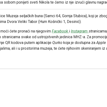
 sa sobom ponijeti sveti Nikola te ćemo iz nje izvući glavnu nagra
ce Muzeja seljačkih buna (Samci 64, Gornja Stubica), koji je zbo
ima Dvora Veliki Tabor (Hum Košnički 1, Desinić).
 moći ćete pronaći na njegovim
Facebook
i
Instagram
stranicama
stranicama svake od ustrojstvenih jedinica MHZ-a. Za promociju
tenje QR kodova putem aplikacije
Qurko
koja je dostupna za
Apple
lima, ali i u prostorima muzeja, te ćete njihovim skeniranjem iz ap