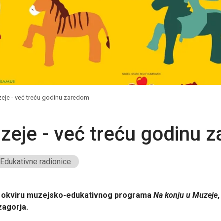
eje - već treću godinu zaredom
zeje - već treću godinu 
Edukativne radionice
u okviru muzejsko-edukativnog programa
Na konju u Muzeje
zagorja.