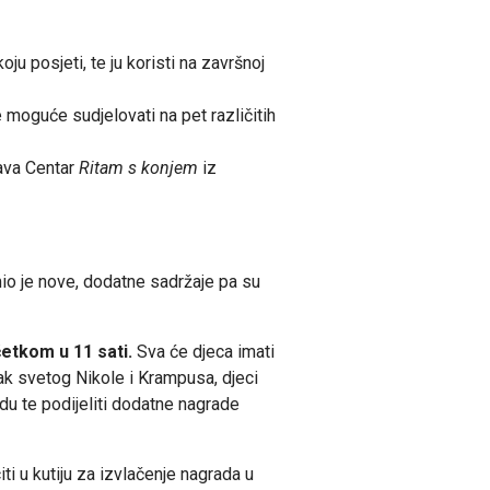
u posjeti, te ju koristi na završnoj
oguće sudjelovati na pet različitih
ava Centar
Ritam s konjem
iz
mio je nove, dodatne sadržaje pa su
etkom u 11 sati.
Sva će djeca imati
zak svetog Nikole i Krampusa, djeci
adu te podijeliti dodatne nagrade
ti u kutiju za izvlačenje nagrada u