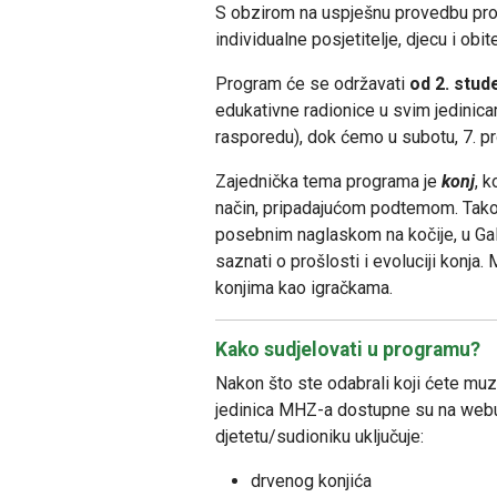
S obzirom na uspješnu provedbu prog
individualne posjetitelje, djecu i ob
Program će se održavati
od 2. stud
edukativne radionice u svim jedinic
rasporedu), dok ćemo u subotu, 7. pr
Zajednička tema programa je
konj
, 
način, pripadajućom podtemom. Tako ć
posebnim naglaskom na kočije, u Gale
saznati o prošlosti i evoluciji konja
konjima kao igračkama.
Kako sudjelovati u programu?
Nakon što ste odabrali koji ćete muze
jedinica MHZ-a dostupne su na webu)
djetetu/sudioniku uključuje:
drvenog konjića