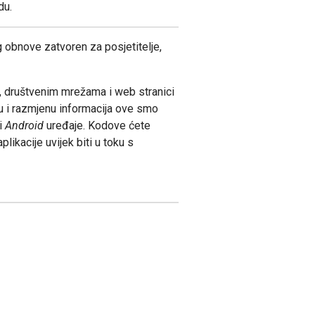
du.
g obnove zatvoren za posjetitelje,
, društvenim mrežama i web stranici
 i razmjenu informacija ove smo
i
Android
uređaje. Kodove ćete
likacije uvijek biti u toku s