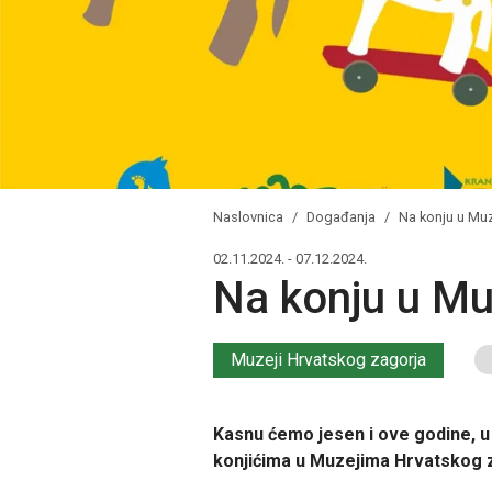
Naslovnica
Događanja
Na konju u Muz
02.11.2024. - 07.12.2024.
Na konju u Mu
Muzeji Hrvatskog zagorja
Kasnu ćemo jesen i ove godine, 
konjićima u Muzejima Hrvatskog 