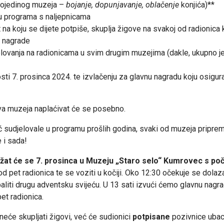
 pojedinog muzeja –
bojanje, dopunjavanje, oblačenje
konjića)**
u programa s naljepnicama
a koju se dijete potpiše, skuplja žigove na svakoj od radionica koj
e nagrade
nja na radionicama u svim drugim muzejima (dakle, ukupno je m
sti 7. prosinca 2024. te izvlačenju za glavnu nagradu koju osigur
ava muzeja naplaćivat će se posebno.
već sudjelovale u programu prošlih godina, svaki od muzeja pripre
 i sada!
t će se 7. prosinca u Muzeju „Staro selo“ Kumrovec s poč
od pet radionica te se voziti u kočiji. Oko 12:30 očekuje se dola
paliti drugu adventsku svijeću. U 13 sati izvući ćemo glavnu nagr
pet radionica.
neće skupljati žigovi, već će sudionici
potpisane
pozivnice ubaci