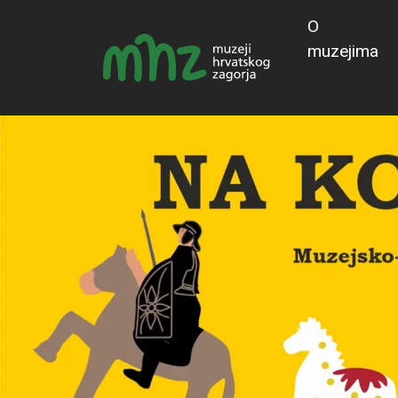
O
muzejima