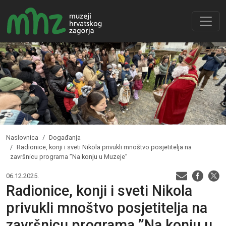
Naslovnica
Događanja
Radionice, konji i sveti Nikola privukli mnoštvo posjetitelja na
završnicu programa ”Na konju u Muzeje”
06.12.2025.
Radionice, konji i sveti Nikola
privukli mnoštvo posjetitelja na
završnicu programa ”Na konju u