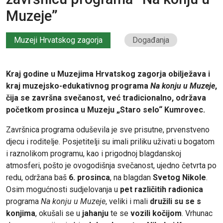
Muzeje”
Muzeji Hrvatskog zagorja
Događanja
Kraj godine u Muzejima Hrvatskog zagorja obilježava i
kraj muzejsko-edukativnog programa
Na konju u Muzeje
,
čija se završna svečanost, već tradicionalno, održava
početkom prosinca u Muzeju „Staro selo“ Kumrovec.
Završnica programa oduševila je sve prisutne, prvenstveno
djecu i roditelje. Posjetitelji su imali priliku uživati u bogatom
i raznolikom programu, kao i prigodnoj blagdanskoj
atmosferi, pošto je ovogodišnja svečanost, ujedno četvrta po
redu, održana baš
6. prosinca
, na blagdan
Svetog Nikole
.
Osim mogućnosti sudjelovanja u
pet različitih radionica
programa
Na konju u Muzeje
, veliki i mali
družili su se s
konjima
, okušali se u
jahanju
te se
vozili kočijom
. Vrhunac