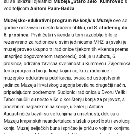
su se iskazali djelatnici
Muzeja „Staro selo“ Kumrovec
s
voditeljicom
Anitom Paun-Gadža
.
Muzejsko-edukativni program
Na konju u Muzeje
ove se
godine održavao u nešto kraćem obliku,
od 8. studenog do
6. prosinca
. Prvih četiri vikenda u tom razdoblju bilo je
rezervirano za radionice u svim jedinicama MHZ-a (svaki je
muzej proveo ukupno tri radionice tijekom tih vikenda prema
unaprijed dogovorenom rasporedu), dok je u subotu, 6.
prosinca, održana završna svečanost u Kumrovcu. Zajednička
tema programa bio je
konj
, kojim se, kroz radionice i
muzejsko-edukativnu publikaciju, svaka od ustrojstvenih
jedinica Muzeja Hrvatskog zagorja bavila na drugačiji način,
pripadajućom podtemom. Sudionici radionica u Dvoru Veliki
Tabor naučili su nešto više o korištenju konja za prijevoz, s
posebnim naglaskom na kočije, u Galeriji Antuna
Augustinčića bavili su se konjima u umjetnosti, dok su u
Muzeju krapinskih neandertalaca slušali o prošlosti i evoluciji
konja. Muzej seljačkih buna ispričao je priču o vojnim konjima