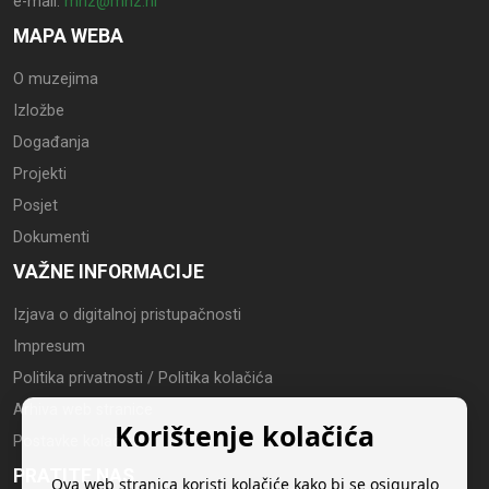
e-mail:
mhz@mhz.hr
MAPA WEBA
O muzejima
Izložbe
Događanja
Projekti
Posjet
Dokumenti
VAŽNE INFORMACIJE
Izjava o digitalnoj pristupačnosti
Impresum
Politika privatnosti / Politika kolačića
Arhiva web stranice
Korištenje kolačića
Postavke kolačića
PRATITE NAS
Ova web stranica koristi kolačiće kako bi se osiguralo