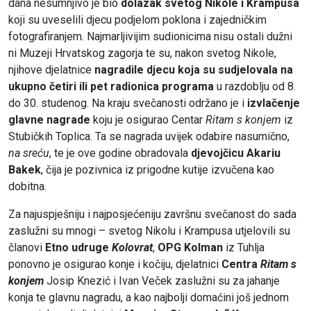
dana nesumnjivo je bio
dolazak svetog Nikole i Krampusa
koji su uveselili djecu podjelom poklona i zajedničkim
fotografiranjem. Najmarljivijim sudionicima nisu ostali dužni
ni Muzeji Hrvatskog zagorja te su, nakon svetog Nikole,
njihove djelatnice
nagradile djecu koja su sudjelovala na
ukupno četiri ili pet radionica programa
u razdoblju od 8.
do 30. studenog. Na kraju svečanosti održano je i
izvlačenje
glavne nagrade
koju je osigurao Centar
Ritam s konjem
iz
Stubičkih Toplica. Ta se nagrada uvijek odabire nasumično,
na sreću
, te je ove godine obradovala
djevojčicu Akariu
Bakek
, čija je pozivnica iz prigodne kutije izvučena kao
dobitna.
Za najuspješniju i najposjećeniju završnu svečanost do sada
zaslužni su mnogi – svetog Nikolu i Krampusa utjelovili su
članovi
Etno udruge
Kolovrat
,
OPG Kolman
iz Tuhlja
ponovno je osigurao konje i kočiju, djelatnici
Centra
Ritam s
konjem
Josip Knezić i Ivan Veček zaslužni su za jahanje
konja te glavnu nagradu, a kao najbolji domaćini još jednom