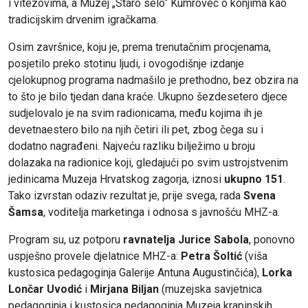
i vitezovima, a Muzej „Staro selo“ Kumrovec o konjima kao
tradicijskim drvenim igračkama.
Osim završnice, koju je, prema trenutačnim procjenama,
posjetilo preko stotinu ljudi, i ovogodišnje izdanje
cjelokupnog programa nadmašilo je prethodno, bez obzira na
to što je bilo tjedan dana kraće. Ukupno šezdesetero djece
sudjelovalo je na svim radionicama, među kojima ih je
devetnaestero bilo na njih četiri ili pet, zbog čega su i
dodatno nagrađeni. Najveću razliku bilježimo u broju
dolazaka na radionice koji, gledajući po svim ustrojstvenim
jedinicama Muzeja Hrvatskog zagorja, iznosi
ukupno 151
.
Tako izvrstan odaziv rezultat je, prije svega, rada
Svena
Šamsa
, voditelja marketinga i odnosa s javnošću MHZ-a.
Program su, uz potporu
ravnatelja Jurice Sabola
, ponovno
uspješno provele djelatnice MHZ-a:
Petra Šoltić
(viša
kustosica pedagoginja Galerije Antuna Augustinčića),
Lorka
Lončar Uvodić
i
Mirjana Biljan
(muzejska savjetnica
pedagoginja i kustosica pedagoginja Muzeja krapinskih