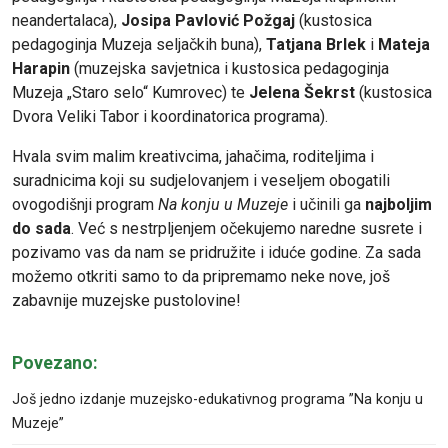
neandertalaca),
Josipa Pavlović Požgaj
(kustosica
pedagoginja Muzeja seljačkih buna),
Tatjana Brlek
i
Mateja
Harapin
(muzejska savjetnica i kustosica pedagoginja
Muzeja „Staro selo“ Kumrovec) te
Jelena Šekrst
(kustosica
Dvora Veliki Tabor i koordinatorica programa).
Hvala svim malim kreativcima, jahačima, roditeljima i
suradnicima koji su sudjelovanjem i veseljem obogatili
ovogodišnji program
Na konju u Muzeje
i učinili ga
najboljim
do sada
. Već s nestrpljenjem očekujemo naredne susrete i
pozivamo vas da nam se pridružite i iduće godine. Za sada
možemo otkriti samo to da pripremamo neke nove, još
zabavnije muzejske pustolovine!
Povezano:
Još jedno izdanje muzejsko-edukativnog programa ”Na konju u
Muzeje”