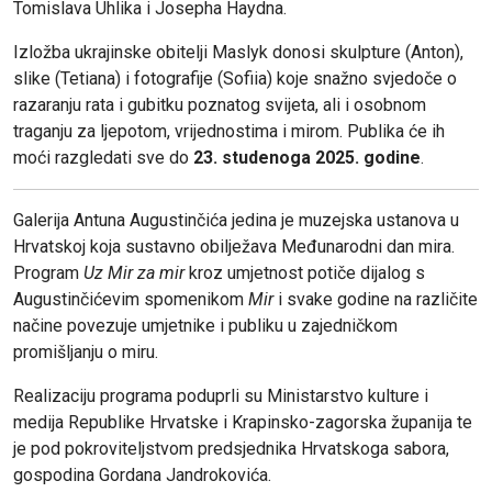
Tomislava Uhlika i Josepha Haydna.
Izložba ukrajinske obitelji Maslyk donosi skulpture (Anton),
slike (Tetiana) i fotografije (Sofiia) koje snažno svjedoče o
razaranju rata i gubitku poznatog svijeta, ali i osobnom
traganju za ljepotom, vrijednostima i mirom. Publika će ih
moći razgledati sve do
23. studenoga 2025. godine
.
Galerija Antuna Augustinčića jedina je muzejska ustanova u
Hrvatskoj koja sustavno obilježava Međunarodni dan mira.
Program
Uz Mir za mir
kroz umjetnost potiče dijalog s
Augustinčićevim spomenikom
Mir
i svake godine na različite
načine povezuje umjetnike i publiku u zajedničkom
promišljanju o miru.
Realizaciju programa poduprli su Ministarstvo kulture i
medija Republike Hrvatske i Krapinsko-zagorska županija te
je pod pokroviteljstvom predsjednika Hrvatskoga sabora,
gospodina Gordana Jandrokovića.