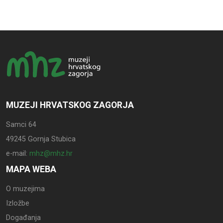
MUZEJI HRVATSKOG ZAGORJA
Samci 64
49245 Gornja Stubica
e-mail:
mhz@mhz.hr
MAPA WEBA
O muzejima
Izložbe
Događanja