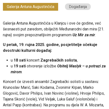
Galerija Antuna Augustinčića
Događanja
Galerija Antuna Augustinčića u Klanjcu i ove će godine, već
šesnaesti put zaredom, obilježiti Međunarodni dan mira (21.
rujna) svojim prepoznatljivim programom
Uz Mir za mir
.
U petak, 19. rujna 2025. godine, posjetitelje očekuje
dvostruki kulturni događaj:
u
18 sati
koncert
Zagrebačkih solista
,
u
19 sati
otvorenje izložbe
Obitelj Maslyk – u potrazi za
mirom
.
Koncert će izvesti ansambl Zagrebački solisti u sastavu:
Krunoslav Marić, Saki Kodama, Zvonimir Krpan, Marko
Glogović, Davor Philips, Ivan Novinc (violine), Hrvoje Philips,
Tajana Skorić (viole), Vid Veljak, Luka Galuf (violončela) i
Antal Papp (kontrabas). Na programu su djela W. A. Mozarta,