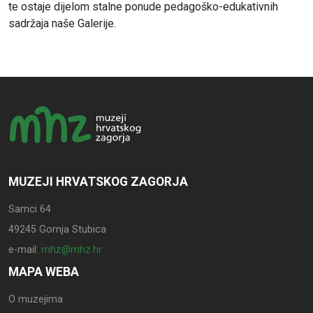
te ostaje dijelom stalne ponude pedagoško-edukativnih
sadržaja naše Galerije.
MUZEJI HRVATSKOG ZAGORJA
Samci 64
49245 Gornja Stubica
e-mail:
mhz@mhz.hr
MAPA WEBA
O muzejima