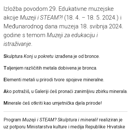
Izložba povodom 29. Edukativne muzejske
akcije
Muzeji i STEAM?!
(18. 4.
–
18. 5. 2024.) i
Međunarodnog dana muzeja 18. svibnja 2024.
godine s temom
Muzeji za edukaciju i
istraživanje
.
S
kulptura
Konj u pokretu
izrađena je od bronce.
T
aljenjem različitih metala dobivena je bronca.
E
lementi metali u prirodi tvore spojeve mineralne.
A
ko potražiš, u Galeriji ćeš pronaći zanimljivu zbirku minerala.
M
inerale ćeš otkriti kao umjetnička djela prirode!
Program
Muzeji i STEAM? Skulptura i minerali!
realiziran je
uz potporu Ministarstva kulture i medija Republike Hrvatske