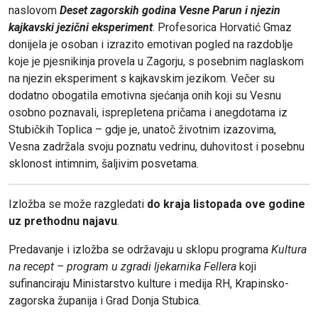
naslovom
Deset zagorskih godina Vesne Parun i njezin
kajkavski jezični eksperiment
. Profesorica Horvatić Gmaz
donijela je osoban i izrazito emotivan pogled na razdoblje
koje je pjesnikinja provela u Zagorju, s posebnim naglaskom
na njezin eksperiment s kajkavskim jezikom. Večer su
dodatno obogatila emotivna sjećanja onih koji su Vesnu
osobno poznavali, isprepletena pričama i anegdotama iz
Stubičkih Toplica – gdje je, unatoč životnim izazovima,
Vesna zadržala svoju poznatu vedrinu, duhovitost i posebnu
sklonost intimnim, šaljivim posvetama.
Izložba se može razgledati
do kraja listopada ove godine
uz prethodnu najavu
.
Predavanje i izložba se održavaju u sklopu programa
Kultura
na recept – program u zgradi ljekarnika Fellera
koji
sufinanciraju Ministarstvo kulture i medija RH, Krapinsko-
zagorska županija i Grad Donja Stubica.