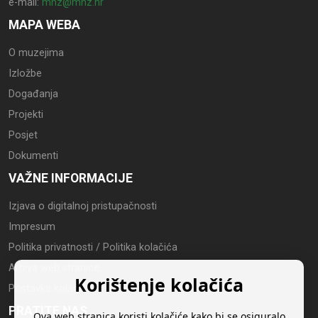
e-mail:
mhz@mhz.hr
MAPA WEBA
O muzejima
Izložbe
Događanja
Projekti
Posjet
Dokumenti
VAŽNE INFORMACIJE
Izjava o digitalnoj pristupačnosti
Impresum
Politika privatnosti / Politika kolačića
Arhiva web stranice
Korištenje kolačića
Postavke kolačića
PRATITE NAS
Ova web stranica koristi kolačiće kako bi se osiguralo