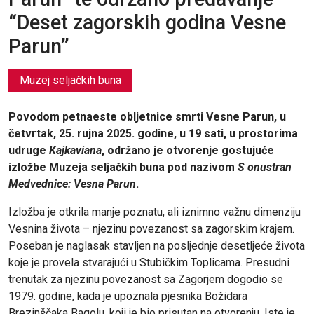
“Deset zagorskih godina Vesne
Parun”
Muzej seljačkih buna
Povodom petnaeste obljetnice smrti Vesne Parun, u
četvrtak, 25. rujna 2025. godine, u 19 sati, u prostorima
udruge
Kajkaviana
, održano je otvorenje gostujuće
izložbe Muzeja seljačkih buna pod nazivom
S onustran
Medvednice: Vesna Parun
.
Izložba je otkrila manje poznatu, ali iznimno važnu dimenziju
Vesnina života – njezinu povezanost sa zagorskim krajem.
Poseban je naglasak stavljen na posljednje desetljeće života
koje je provela stvarajući u Stubičkim Toplicama. Presudni
trenutak za njezinu povezanost sa Zagorjem dogodio se
1979. godine, kada je upoznala pjesnika Božidara
Brezinščaka Bagolu, koji je bio prisutan na otvorenju. Iste je