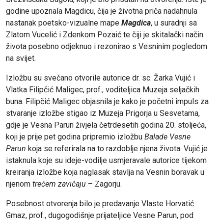
godine upoznala Magdicu, čija je životna priča nadahnula
nastanak poetsko-vizualne mape
Magdica
, u suradnji sa
Zlatom Vucelić i Zdenkom Pozaić te čiji je skitalački način
života posebno odjeknuo i rezonirao s Vesninim pogledom
na svijet.
Izložbu su svečano otvorile autorice dr. sc. Žarka Vujić i
Vlatka Filipčić Maligec, prof., voditeljica Muzeja seljačkih
buna. Filipčić Maligec objasnila je kako je početni impuls za
stvaranje izložbe stigao iz Muzeja Prigorja u Sesvetama,
gdje je Vesna Parun živjela četrdesetih godina 20. stoljeća,
koji je prije pet godina pripremio izložbu
Balade Vesne
Parun
koja se referirala na to razdoblje njena života. Vujić je
istaknula koje su ideje-vodilje usmjeravale autorice tijekom
kreiranja izložbe koja naglasak stavlja na Vesnin boravak u
njenom
trećem zavičaju
– Zagorju.
Posebnost otvorenja bilo je predavanje Vlaste Horvatić
Gmaz, prof., dugogodišnje prijateljice Vesne Parun, pod