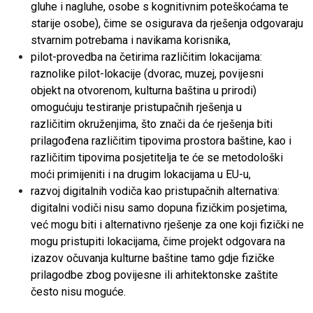
gluhe i nagluhe, osobe s kognitivnim poteškoćama te
starije osobe), čime se osigurava da rješenja odgovaraju
stvarnim potrebama i navikama korisnika,
pilot-provedba na četirima različitim lokacijama:
raznolike pilot-lokacije (dvorac, muzej, povijesni
objekt na otvorenom, kulturna baština u prirodi)
omogućuju testiranje pristupačnih rješenja u
različitim okruženjima, što znači da će rješenja biti
prilagođena različitim tipovima prostora baštine, kao i
različitim tipovima posjetitelja te će se metodološki
moći primijeniti i na drugim lokacijama u EU-u,
razvoj digitalnih vodiča kao pristupačnih alternativa:
digitalni vodiči nisu samo dopuna fizičkim posjetima,
već mogu biti i alternativno rješenje za one koji fizički ne
mogu pristupiti lokacijama, čime projekt odgovara na
izazov očuvanja kulturne baštine tamo gdje fizičke
prilagodbe zbog povijesne ili arhitektonske zaštite
često nisu moguće.