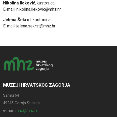
Nikolina Ileković
, kustosica
E-mail: nikolina.ilekovic@mhz.hr
Jelena Šekrst
, kustosica
E-mail: jelena.sekrst@mhz.hr
MUZEJI HRVATSKOG ZAGORJA
Samci 64
49245 Gornja Stubica
e-mail:
mhz@mhz.hr