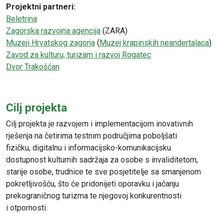
Projektni partneri:
Beletrina
Zagorska razvojna agencija
(ZARA)
Muzeji Hrvatskog zagorja
(
Muzej krapinskih neandertalaca
)
Zavod za kulturu, turizam i razvoj Rogatec
Dvor Trakošćan
Cilj projekta
Cilj projekta je razvojem i implementacijom inovativnih
rješenja na četirima testnim područjima poboljšati
fizičku, digitalnu i informacijsko-komunikacijsku
dostupnost kulturnih sadržaja za osobe s invaliditetom,
starije osobe, trudnice te sve posjetitelje sa smanjenom
pokretljivošću, što će pridonijeti oporavku i jačanju
prekograničnog turizma te njegovoj konkurentnosti
i otpornosti.