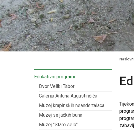
Naslovn
Edukativni programi
Ed
Dvor Veliki Tabor
Galerija Antuna Augustinčića
Tijeko
Muzej krapinskih neandertalaca
progra
Muzej seljačkih buna
program
Muzej ”Staro selo”
zabavl