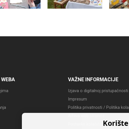
 WEBA
VAŽNE INFORMACIJE
jima
Izjava o digitalnoj pristupačnosti
Impresum
nja
Politika privatnosti / Politika kol
Arhiva web stranice
Korište
Postavke kolačića