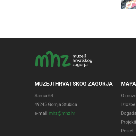
MUZEJI HRVATSKOG ZAGORJA
MAPA
Samci 64
O muze
49245 Gornja Stubica
Izložbe
e-mail:
mhz@mhz.hr
Događa
Projekti
Posjet