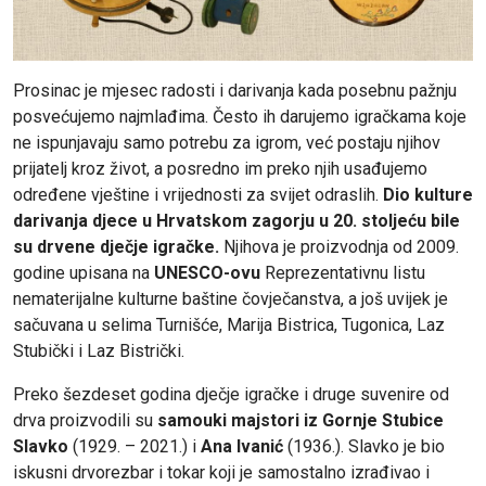
Prosinac je mjesec radosti i darivanja kada posebnu pažnju
posvećujemo najmlađima. Često ih darujemo igračkama koje
ne ispunjavaju samo potrebu za igrom, već postaju njihov
prijatelj kroz život, a posredno im preko njih usađujemo
određene vještine i vrijednosti za svijet odraslih.
Dio kulture
darivanja djece u Hrvatskom zagorju u 20. stoljeću bile
su drvene dječje igračke.
Njihova je proizvodnja od 2009.
godine upisana na
UNESCO-ovu
Reprezentativnu listu
nematerijalne kulturne baštine čovječanstva, a još uvijek je
sačuvana u selima Turnišće, Marija Bistrica, Tugonica, Laz
Stubički i Laz Bistrički.
Preko šezdeset godina dječje igračke i druge suvenire od
drva proizvodili su
samouki majstori iz Gornje Stubice
Slavko
(1929. – 2021.) i
Ana Ivanić
(1936.). Slavko je bio
iskusni drvorezbar i tokar koji je samostalno izrađivao i