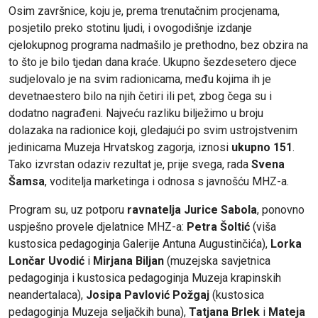
Osim završnice, koju je, prema trenutačnim procjenama,
posjetilo preko stotinu ljudi, i ovogodišnje izdanje
cjelokupnog programa nadmašilo je prethodno, bez obzira na
to što je bilo tjedan dana kraće. Ukupno šezdesetero djece
sudjelovalo je na svim radionicama, među kojima ih je
devetnaestero bilo na njih četiri ili pet, zbog čega su i
dodatno nagrađeni. Najveću razliku bilježimo u broju
dolazaka na radionice koji, gledajući po svim ustrojstvenim
jedinicama Muzeja Hrvatskog zagorja, iznosi
ukupno 151
.
Tako izvrstan odaziv rezultat je, prije svega, rada
Svena
Šamsa
, voditelja marketinga i odnosa s javnošću MHZ-a.
Program su, uz potporu
ravnatelja Jurice Sabola
, ponovno
uspješno provele djelatnice MHZ-a:
Petra Šoltić
(viša
kustosica pedagoginja Galerije Antuna Augustinčića),
Lorka
Lončar Uvodić
i
Mirjana Biljan
(muzejska savjetnica
pedagoginja i kustosica pedagoginja Muzeja krapinskih
neandertalaca),
Josipa Pavlović Požgaj
(kustosica
pedagoginja Muzeja seljačkih buna),
Tatjana Brlek
i
Mateja