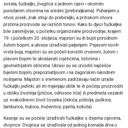
svirala, fućkaljki,
žveglica
s jednom cijevi i okomito
poredanim otvorima na sredini (prebiraljkama). Puhanjem u
otvor,
pisek
, zrak struji do prebiraljki, a pritiskom otvora
prstima proizvode se različiti tonovi. Kako bi djeci fućkaljke
bile zanimljivije, u početku organizirane proizvodnje, krajem
19. i početkom 20. stoljeća, majstori su ih bojili prirodnom
žutom bojom, a ukrase izrađivali paljenjem. Pojavom novih
vrsta boja, majstori su se počeli koristiti crvenom, žutom i
plavom bojom te ukrašavati cvjetićima, listićima i
geometrijskim oblicima. Ukrasi su se izvodili najčešće
bijelom bojom, prepoznatljivom i na zagorskim narodnim
nošnjama. Majstori s vremenom zadržavaju način izrade
fućkaljki
jedinki
, ali im mijenjaju oblik te ih počinju proizvoditi
u obliku životinja (ptičice, odnosno
tiča
) ili predmeta vezanih
uz svakodnevni život čovjeka (čekića, pištolja, puškice,
tamburice, trubice,
trubentice
, pijetla, kokota).
Kasnije su se počele izrađivati fućkaljke s dvjema cijevima,
dvojnice
. Dvojnica se izrađivala od jednog komada drva u