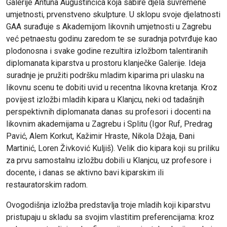
Galerije Antuna Augustinčića koja sabire djela suvremene
umjetnosti, prvenstveno skulpture. U sklopu svoje djelatnosti
GAA surađuje s Akademijom likovnih umjetnosti u Zagrebu
već petnaestu godinu zaredom te se suradnja potvrđuje kao
plodonosna i svake godine rezultira izložbom talentiranih
diplomanata kiparstva u prostoru klanječke Galerije. Ideja
suradnje je pružiti podršku mladim kiparima pri ulasku na
likovnu scenu te dobiti uvid u recentna likovna kretanja. Kroz
povijest izložbi mladih kipara u Klanjcu, neki od tadašnjih
perspektivnih diplomanata danas su profesori i docenti na
likovnim akademijama u Zagrebu i Splitu (Igor Ruf, Predrag
Pavić, Alem Korkut, Kažimir Hraste, Nikola Džaja, Đani
Martinić, Loren Živković Kuljiš). Velik dio kipara koji su priliku
za prvu samostalnu izložbu dobili u Klanjcu, uz profesore i
docente, i danas se aktivno bavi kiparskim ili
restauratorskim radom.
Ovogodišnja izložba predstavlja troje mladih koji kiparstvu
pristupaju u skladu sa svojim vlastitim preferencijama: kroz