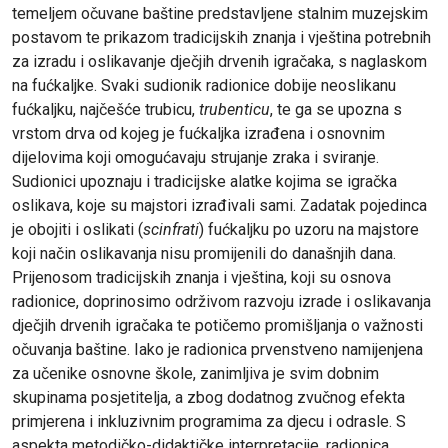
temeljem očuvane baštine predstavljene stalnim muzejskim
postavom te prikazom tradicijskih znanja i vještina potrebnih
za izradu i oslikavanje dječjih drvenih igračaka, s naglaskom
na fućkaljke. Svaki sudionik radionice dobije neoslikanu
fućkaljku, najčešće trubicu,
trubenticu
, te ga se upozna s
vrstom drva od kojeg je fućkaljka izrađena i osnovnim
dijelovima koji omogućavaju strujanje zraka i sviranje.
Sudionici upoznaju i tradicijske alatke kojima se igračka
oslikava, koje su majstori izrađivali sami. Zadatak pojedinca
je obojiti i oslikati (
scinfrati
) fućkaljku po uzoru na majstore
koji način oslikavanja nisu promijenili do današnjih dana.
Prijenosom tradicijskih znanja i vještina, koji su osnova
radionice, doprinosimo održivom razvoju izrade i oslikavanja
dječjih drvenih igračaka te potičemo promišljanja o važnosti
očuvanja baštine. Iako je radionica prvenstveno namijenjena
za učenike osnovne škole, zanimljiva je svim dobnim
skupinama posjetitelja, a zbog dodatnog zvučnog efekta
primjerena i inkluzivnim programima za djecu i odrasle. S
aspekta metodičko-didaktičke interpretacije, radionica