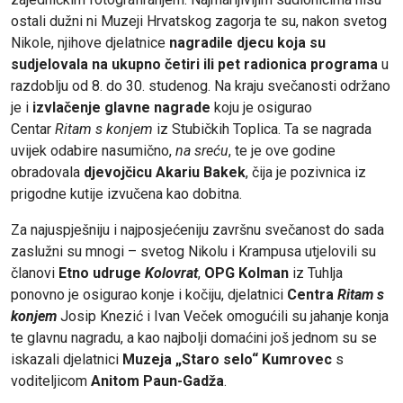
ostali dužni ni Muzeji Hrvatskog zagorja te su, nakon svetog
Nikole, njihove djelatnice
nagradile djecu koja su
sudjelovala na ukupno četiri ili pet radionica programa
u
razdoblju od 8. do 30. studenog. Na kraju svečanosti održano
je i
izvlačenje glavne nagrade
koju je osigurao
Centar
Ritam s konjem
iz Stubičkih Toplica. Ta se nagrada
uvijek odabire nasumično,
na sreću
, te je ove godine
obradovala
djevojčicu Akariu Bakek
, čija je pozivnica iz
prigodne kutije izvučena kao dobitna.
Za najuspješniju i najposjećeniju završnu svečanost do sada
zaslužni su mnogi – svetog Nikolu i Krampusa utjelovili su
članovi
Etno udruge
Kolovrat
,
OPG Kolman
iz Tuhlja
ponovno je osigurao konje i kočiju, djelatnici
Centra
Ritam s
konjem
Josip Knezić i Ivan Veček omogućili su jahanje konja
te glavnu nagradu, a kao najbolji domaćini još jednom su se
iskazali djelatnici
Muzeja „Staro selo“ Kumrovec
s
voditeljicom
Anitom Paun-Gadža
.