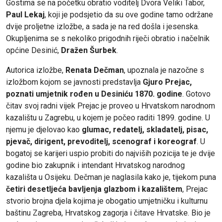
Gostima se na početku obratio voditelj Dvora Veliki Tabor,
Paul Lekaj
, koji je podsjetio da su ove godine tamo održane
dvije proljetne izložbe, a sada je na red došla i jesenska.
Okupljenima se s nekoliko prigodnih riječi obratio i načelnik
općine Desinić,
Dražen Šurbek
.
Autorica izložbe,
Renata Dečman
, upoznala je nazočne s
izložbom kojom se javnosti predstavlja
Gjuro Prejac,
poznati umjetnik rođen u Desiniću 1870. godine
. Gotovo
čitav svoj radni vijek Prejac je proveo u Hrvatskom narodnom
kazalištu u Zagrebu, u kojem je počeo raditi 1899. godine. U
njemu je djelovao kao
glumac, redatelj, skladatelj, pisac,
pjevač, dirigent, prevoditelj, scenograf i koreograf
. U
bogatoj se karijeri uspio probiti do najviših pozicija te je dvije
godine bio zakupnik i intendant Hrvatskog narodnog
kazališta u Osijeku. Dečman je naglasila kako je, tijekom puna
četiri desetljeća bavljenja glazbom i kazalištem
, Prejac
stvorio brojna djela kojima je obogatio umjetničku i kulturnu
baštinu Zagreba, Hrvatskog zagorja i čitave Hrvatske. Bio je