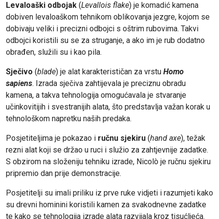
Levaloaški odbojak
(
Levallois flake
) je komadić kamena
dobiven levaloaškom tehnikom oblikovanja jezgre, kojom se
dobivaju veliki i precizni odbojci s oštrim rubovima. Takvi
odbojci koristili su se za struganje, a ako im je rub dodatno
obrađen, služili su i kao pila.
Sječivo
(
blade
) je alat karakterističan za vrstu
Homo
sapiens
. Izrada sječiva zahtijevala je preciznu obradu
kamena, a takva tehnologija omogućavala je stvaranje
učinkovitijih i svestranijih alata, što predstavlja važan korak u
tehnološkom napretku naših predaka.
Posjetiteljima je pokazao i
ručnu sjekiru
(
hand axe
), težak
rezni alat koji se držao u ruci i služio za zahtjevnije zadatke.
S obzirom na složeniju tehniku izrade, Nicolò je ručnu sjekiru
pripremio dan prije demonstracije.
Posjetitelji su imali priliku iz prve ruke vidjeti i razumjeti kako
su drevni hominini koristili kamen za svakodnevne zadatke
te kako se tehnologija izrade alata razvijala kroz tisućljeća.