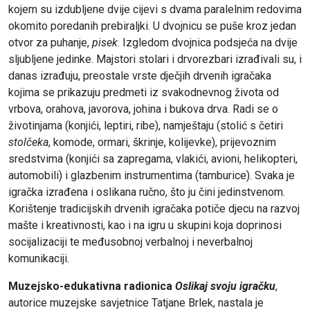
kojem su izdubljene dvije cijevi s dvama paralelnim redovima
okomito poredanih prebiraljki. U dvojnicu se puše kroz jedan
otvor za puhanje,
pisek
. Izgledom dvojnica podsjeća na dvije
sljubljene jedinke. Majstori stolari i drvorezbari izrađivali su, i
danas izrađuju, preostale vrste dječjih drvenih igračaka
kojima se prikazuju predmeti iz svakodnevnog života od
vrbova, orahova, javorova, johina i bukova drva. Radi se o
životinjama (konjići, leptiri, ribe), namještaju (stolić s četiri
stolčeka
, komode, ormari, škrinje, kolijevke), prijevoznim
sredstvima (konjići sa zapregama, vlakići, avioni, helikopteri,
automobili) i glazbenim instrumentima (tamburice). Svaka je
igračka izrađena i oslikana ručno, što ju čini jedinstvenom.
Korištenje tradicijskih drvenih igračaka potiče djecu na razvoj
mašte i kreativnosti, kao i na igru u skupini koja doprinosi
socijalizaciji te međusobnoj verbalnoj i neverbalnoj
komunikaciji.
Muzejsko-edukativna radionica
Oslikaj svoju igračku
,
autorice muzejske savjetnice Tatjane Brlek, nastala je