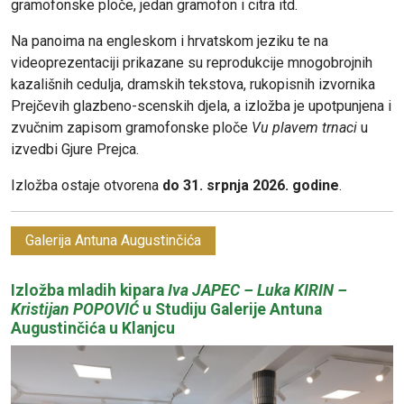
gramofonske ploče, jedan gramofon i citra itd.
Na panoima na engleskom i hrvatskom jeziku te na
videoprezentaciji prikazane su reprodukcije mnogobrojnih
kazališnih cedulja, dramskih tekstova, rukopisnih izvornika
Prejčevih glazbeno-scenskih djela, a izložba je upotpunjena i
zvučnim zapisom gramofonske ploče
Vu plavem trnaci
u
izvedbi Gjure Prejca.
Izložba ostaje otvorena
do 31. srpnja 2026. godine
.
Galerija Antuna Augustinčića
Izložba mladih kipara
Iva JAPEC – Luka KIRIN –
Kristijan POPOVIĆ
u Studiju Galerije Antuna
Augustinčića u Klanjcu