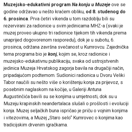
Muzejsko-edukativni program
Na konju u Muzeje
ove se
godine održavao u nešto kraćem obliku,
od 8. studenog do
6. prosinca
. Prva četiri vikenda u tom razdoblju bili su
rezervirani za radionice u svim jedinicama MHZ-a (svaki je
muzej proveo ukupno tri radionice tijekom tih vikenda prema
unaprijed dogovorenom rasporedu), dok je u subotu, 6.
prosinca, održana završna svečanost u Kumrovcu. Zajednička
tema programa bio je
konj
, kojim se, kroz radionice i
muzejsko-edukativnu publikaciju, svaka od ustrojstvenih
jedinica Muzeja Hrvatskog zagorja bavila na drugačiji način,
pripadajućom podtemom. Sudionici radionica u Dvoru Veliki
Tabor naučili su nešto više o korištenju konja za prijevoz, s
posebnim naglaskom na kočije, u Galeriji Antuna
Augustinčića bavili su se konjima u umjetnosti, dok su u
Muzeju krapinskih neandertalaca slušali o prošlosti i evoluciji
konja. Muzej seljačkih buna ispričao je priču o vojnim konjima
i vitezovima, a Muzej „Staro selo“ Kumrovec o konjima kao
tradicijskim drvenim igračkama.