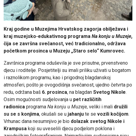
Kraj godine u Muzejima Hrvatskog zagorja obilježava i
kraj muzejsko-edukativnog programa
Na konju u Muzeje
,
čija se završna svečanost, već tradicionalno, održava
početkom prosinca u Muzeju „Staro selo“ Kumrovec.
Završnica programa oduševila je sve prisutne, prvenstveno
djecu i roditelje. Posjetitelji su imali priliku uživati u bogatom
i raznolikom programu, kao i prigodnoj blagdanskoj
atmosferi, pošto je ovogodišnja svečanost, ujedno četvrta po
redu, održana baš
6. prosinca
, na blagdan
Svetog Nikole
.
Osim mogućnosti sudjelovanja u
pet različitih
radionica
programa
Na konju u Muzeje
, veliki i mali
družili
su se s konjima
, okušali se u
jahanju
te se
vozili kočijom
.
Vrhunac dana nesumnjivo je bio
dolazak svetog Nikole i
Krampusa
koji su uveselili djecu podjelom poklona i
zajedničkim fotografiranjem. Najmarljivijim sudionicima nisu