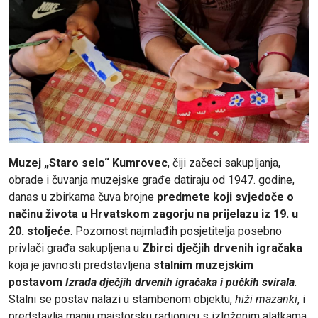
Muzej „Staro selo“ Kumrovec
, čiji začeci sakupljanja,
obrade i čuvanja muzejske građe datiraju od 1947. godine,
danas u zbirkama čuva brojne
predmete koji svjedoče o
načinu života u Hrvatskom zagorju na prijelazu iz 19. u
20. stoljeće
. Pozornost najmlađih posjetitelja posebno
privlači građa sakupljena u
Zbirci dječjih drvenih igračaka
koja je javnosti predstavljena
stalnim muzejskim
postavom
Izrada dječjih drvenih igračaka i pučkih svirala
.
Stalni se postav nalazi u stambenom objektu,
hiži mazanki
, i
predstavlja manju majstorsku radionicu s izloženim alatkama