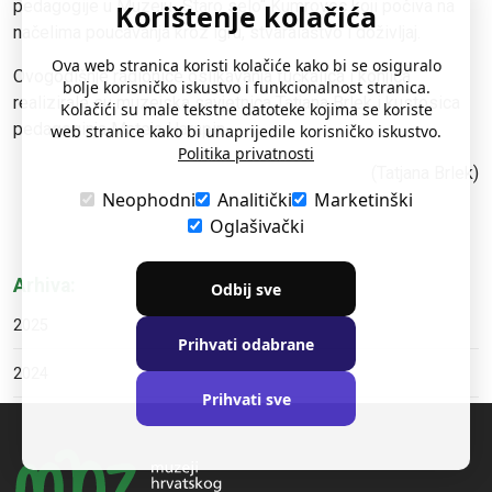
pedagogije u Muzeju „Staro selo“ Kumrovec koji počiva na
Korištenje kolačića
načelima poučavanja kroz igru, stvaralaštvo i doživljaj.
Ova web stranica koristi kolačiće kako bi se osiguralo
Ovogodišnje radionice oslikavanja fućkalica i konjića
bolje korisničko iskustvo i funkcionalnost stranica.
realizirale su muzejska savjetnica Tatjana Brlek i kustosica
Kolačići su male tekstne datoteke kojima se koriste
pedagoginja Mateja Harapin.
web stranice kako bi unaprijedile korisničko iskustvo.
Politika privatnosti
(Tatjana Brlek)
Neophodni
Analitički
Marketinški
Oglašivački
Arhiva:
Odbij sve
2025
Prihvati odabrane
2024
Prihvati sve