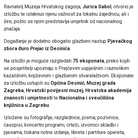
Ravnatelj Muzeja Hrvatskog zagorja,
Jurica Sabol
, otvorio je
izložbu te istaknuo njenu važnost za lokalnu zajednicu, ali i
šire, pošto se njom predstavlja umjetnik od nacionalnog
značaja.
Događanje je dodatno obogatio glazbeni nastup
Pjevačkog
zbora
Đuro Prejac
iz Desinića
.
Na izložbi je moguće razgledati
75 eksponata
, preko kojih
se posjetitelji upoznaju s Prejčevim uspješnim i raznolikim
kazališnim, književnim i glazbenim stvaralaštvom. Eksponate
za izložbu ustupili su
Općina Desinić
,
Muzej grada
Zagreba
,
Hrvatski povijesni muzej
,
Hrvatska akademija
znanosti i umjetnosti
te
Nacionalna i sveučilišna
knjižnica u Zagrebu
.
Izložene su fotografije, razglednice, pisma, pozivnice,
časopisi, koncertni programi, crteži, izvornici skladbi i
pjesama, tiskana notna izdanja, libreta i partiture opereta,