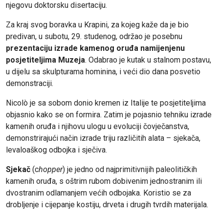
njegovu doktorsku disertaciju.
Za kraj svog boravka u Krapini, za kojeg kaže da je bio
predivan, u subotu, 29. studenog, održao je posebnu
prezentaciju izrade kamenog oruđa namijenjenu
posjetiteljima Muzeja
. Odabrao je kutak u stalnom postavu,
u dijelu sa skulpturama hominina, i veći dio dana posvetio
demonstraciji.
Nicolò je sa sobom donio kremen iz Italije te posjetiteljima
objasnio kako se on formira. Zatim je pojasnio tehniku izrade
kamenih oruđa i njihovu ulogu u evoluciji čovječanstva,
demonstrirajući način izrade triju različitih alata – sjekača,
levaloaškog odbojka i sječiva.
Sjekač
(c
hopper
) je jedno od najprimitivnijih paleolitičkih
kamenih oruđa, s oštrim rubom dobivenim jednostranim ili
dvostranim odlamanjem većih odbojaka. Koristio se za
drobljenje i cijepanje kostiju, drveta i drugih tvrdih materijala.