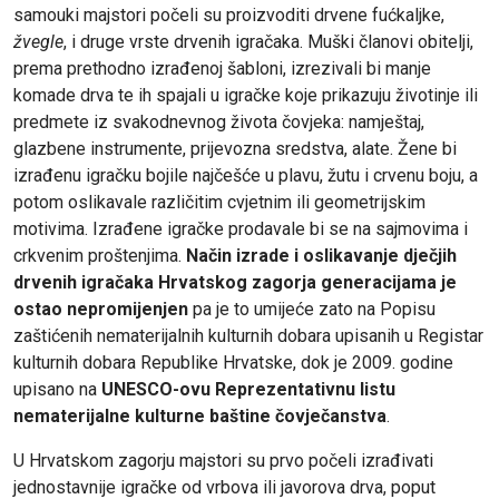
samouki majstori počeli su proizvoditi drvene fućkaljke,
žvegle
, i druge vrste drvenih igračaka. Muški članovi obitelji,
prema prethodno izrađenoj šabloni, izrezivali bi manje
komade drva te ih spajali u igračke koje prikazuju životinje ili
predmete iz svakodnevnog života čovjeka: namještaj,
glazbene instrumente, prijevozna sredstva, alate. Žene bi
izrađenu igračku bojile najčešće u plavu, žutu i crvenu boju, a
potom oslikavale različitim cvjetnim ili geometrijskim
motivima. Izrađene igračke prodavale bi se na sajmovima i
crkvenim proštenjima.
Način izrade i oslikavanje dječjih
drvenih igračaka Hrvatskog zagorja generacijama je
ostao nepromijenjen
pa je to umijeće zato na Popisu
zaštićenih nematerijalnih kulturnih dobara upisanih u Registar
kulturnih dobara Republike Hrvatske, dok je 2009. godine
upisano na
UNESCO-ovu Reprezentativnu listu
nematerijalne kulturne baštine čovječanstva
.
U Hrvatskom zagorju majstori su prvo počeli izrađivati
jednostavnije igračke od vrbova ili javorova drva, poput