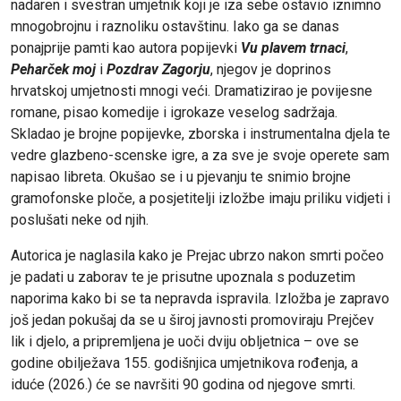
nadaren i svestran umjetnik koji je iza sebe ostavio iznimno
mnogobrojnu i raznoliku ostavštinu. Iako ga se danas
ponajprije pamti kao autora popijevki
Vu plavem trnaci
,
Peharček moj
i
Pozdrav Zagorju
, njegov je doprinos
hrvatskoj umjetnosti mnogi veći. Dramatizirao je povijesne
romane, pisao komedije i igrokaze veselog sadržaja.
Skladao je brojne popijevke, zborska i instrumentalna djela te
vedre glazbeno-scenske igre, a za sve je svoje operete sam
napisao libreta. Okušao se i u pjevanju te snimio brojne
gramofonske ploče, a posjetitelji izložbe imaju priliku vidjeti i
poslušati neke od njih.
Autorica je naglasila kako je Prejac ubrzo nakon smrti počeo
je padati u zaborav te je prisutne upoznala s poduzetim
naporima kako bi se ta nepravda ispravila. Izložba je zapravo
još jedan pokušaj da se u široj javnosti promoviraju Prejčev
lik i djelo, a pripremljena je uoči dviju obljetnica – ove se
godine obilježava 155. godišnjica umjetnikova rođenja, a
iduće (2026.) će se navršiti 90 godina od njegove smrti.