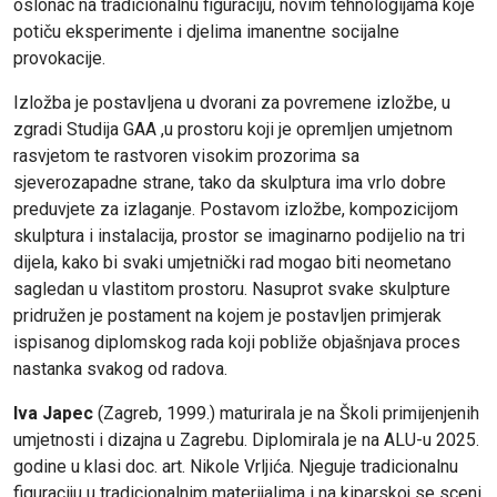
oslonac na tradicionalnu figuraciju, novim tehnologijama koje
potiču eksperimente i djelima imanentne socijalne
provokacije.
Izložba je postavljena u dvorani za povremene izložbe, u
zgradi Studija GAA ,u prostoru koji je opremljen umjetnom
rasvjetom te rastvoren visokim prozorima sa
sjeverozapadne strane, tako da skulptura ima vrlo dobre
preduvjete za izlaganje. Postavom izložbe, kompozicijom
skulptura i instalacija, prostor se imaginarno podijelio na tri
dijela, kako bi svaki umjetnički rad mogao biti neometano
sagledan u vlastitom prostoru. Nasuprot svake skulpture
pridružen je postament na kojem je postavljen primjerak
ispisanog diplomskog rada koji pobliže objašnjava proces
nastanka svakog od radova.
Iva Japec
(Zagreb, 1999.) maturirala je na Školi primijenjenih
umjetnosti i dizajna u Zagrebu. Diplomirala je na ALU-u 2025.
godine u klasi doc. art. Nikole Vrljića. Njeguje tradicionalnu
figuraciju u tradicionalnim materijalima i na kiparskoj se sceni