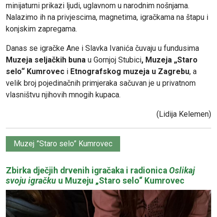
minijaturni prikazi ljudi, uglavnom u narodnim nošnjama.
Nalazimo ih na privjescima, magnetima, igračkama na štapu i
konjskim zapregama.
Danas se igračke Ane i Slavka Ivanića čuvaju u fundusima
Muzeja seljačkih buna
u Gornjoj Stubici
, Muzeja „Staro
selo“ Kumrovec
i
Etnografskog muzeja u Zagrebu
, a
velik broj pojedinačnih primjeraka sačuvan je u privatnom
vlasništvu njihovih mnogih kupaca.
(Lidija Kelemen)
Muzej ”Staro selo” Kumrovec
Zbirka dječjih drvenih igračaka i radionica
Oslikaj
svoju igračku
u Muzeju „Staro selo“ Kumrovec