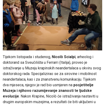
Tijekom listopada i studenog,
Nicolò Scialpi
, arheolog i
doktorand sa Sveučilišta u Ferrarri (Italija), proveo je
istraživanje u Muzeju krapinskih neandertalaca u okviru svog
doktorskog rada. Specijalizirao se za sirovine i mobilnost
neandertalaca, kao i za znanstvenu komunikaciju. Tijekom
dva mjeseca, njegov je rad bio usmjeren na
posjetitelje
Muzeja i njihovo razumijevanje znanosti te ljudske
evolucije
. Nakon Krapine, Nicolò će istraživanja nastaviti u
drugim europskim muzejima, a rezultati će biti uključeni u