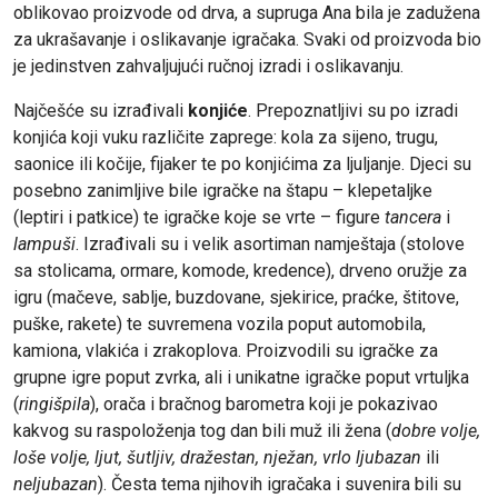
oblikovao proizvode od drva, a supruga Ana bila je zadužena
za ukrašavanje i oslikavanje igračaka. Svaki od proizvoda bio
je jedinstven zahvaljujući ručnoj izradi i oslikavanju.
Najčešće su izrađivali
konjiće
. Prepoznatljivi su po izradi
konjića koji vuku različite zaprege: kola za sijeno, trugu,
saonice ili kočije, fijaker te po konjićima za ljuljanje. Djeci su
posebno zanimljive bile igračke na štapu – klepetaljke
(leptiri i patkice) te igračke koje se vrte – figure
tancera
i
lampuši
. Izrađivali su i velik asortiman namještaja (stolove
sa stolicama, ormare, komode, kredence), drveno oružje za
igru (mačeve, sablje, buzdovane, sjekirice, praćke, štitove,
puške, rakete) te suvremena vozila poput automobila,
kamiona, vlakića i zrakoplova. Proizvodili su igračke za
grupne igre poput zvrka, ali i unikatne igračke poput vrtuljka
(
ringišpila
), orača i bračnog barometra koji je pokazivao
kakvog su raspoloženja tog dan bili muž ili žena (
dobre volje,
loše volje, ljut, šutljiv, dražestan, nježan, vrlo ljubazan
ili
neljubazan
). Česta tema njihovih igračaka i suvenira bili su