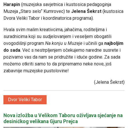
Harapin
(muzejska savjetnica i kustosica pedagoginja
Muzeja „Staro selo“ Kumrovec) te
Jelena Šekrst
(kustosica
Dvora Veliki Tabor i koordinatorica programa).
Hvala svim malim kreativcima, jahačima, roditeljima i
suradnicima koji su sudjelovanjem i veseljem obogatili
ovogodišnji program
Na konju u Muzeje
i učinili ga
najboljim
do sada
. Već s nestrpljenjem očekujemo naredne susrete i
pozivamo vas da nam se pridružite i iduće godine. Za sada
možemo otkriti samo to da pripremamo neke nove, još
zabavnije muzejske pustolovine!
(Jelena Šekrst)
Dvor Veliki Tabor
Nova izložba u Velikom Taboru oživljava sjećanje na
desinićkog velikana Gjuru Prejca