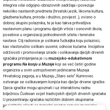
integrira više odgojno-obrazovnih sadržaja i povezuje
nekoliko nastavnih predmeta (hrvatski jezik, likovna kultura,
glazbena kultura, priroda i društvo, povijest...), ovisno o
dobnoj skupini polaznika, te je kao takva prihvatljiva
nastavnom planu i programu dječjih vrtića i osnovnih škola,
posebice u organizaciji jednodnevnih izleta i terenske
nastave. Cilj radionice je oslikana fućkaljka koju polaznici,
kao vlastoručno oslikani suvenir, odnose kućama. Inicijativa
održivosti i promoviranja izrade i oslikavanja dječjih drvenih
igračaka primijenjena je i u
muzejsko-edukativnom
programu
Na konju u Muzeje
koji se već četiri godine
organizira u svim ustrojstvenim jedinicama Muzeja
Hrvatskog zagorja, a u Muzeju „Staro selo“ Kumrovec
ostvaruje se oslikavanjem konjića kao dječje drvene igračke.
Djeca igračke mogu upoznati i uz interaktivnu radnu
bilježnicu
Čudesan svijet tradicijskih dječjih drvenih igračaka
.
U prezentiranju igračaka različitim dobnim skupinama
posjetitelja slijedi se temeljni pristup razvoja muzejske