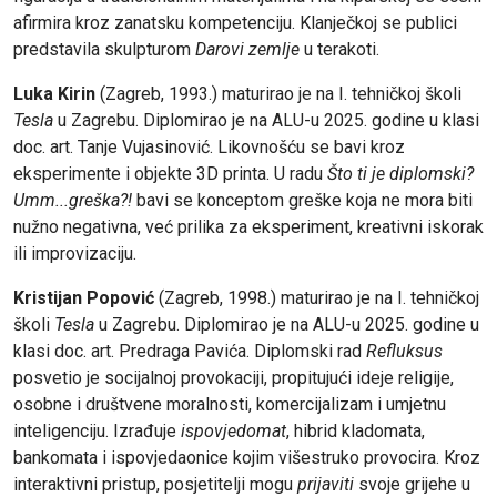
afirmira kroz zanatsku kompetenciju. Klanječkoj se publici
predstavila skulpturom
Darovi zemlje
u terakoti.
Luka Kirin
(Zagreb, 1993.) maturirao je na I. tehničkoj školi
Tesla
u Zagrebu. Diplomirao je na ALU-u 2025. godine u klasi
doc. art. Tanje Vujasinović. Likovnošću se bavi kroz
eksperimente i objekte 3D printa. U radu
Što ti je diplomski?
Umm...greška?!
bavi se konceptom greške koja ne mora biti
nužno negativna, već prilika za eksperiment, kreativni iskorak
ili improvizaciju.
Kristijan Popović
(Zagreb, 1998.) maturirao je na I. tehničkoj
školi
Tesla
u Zagrebu. Diplomirao je na ALU-u 2025. godine u
klasi doc. art. Predraga Pavića. Diplomski rad
Refluksus
posvetio je socijalnoj provokaciji, propitujući ideje religije,
osobne i društvene moralnosti, komercijalizam i umjetnu
inteligenciju. Izrađuje
ispovjedomat
, hibrid kladomata,
bankomata i ispovjedaonice kojim višestruko provocira. Kroz
interaktivni pristup, posjetitelji mogu
prijaviti
svoje grijehe u