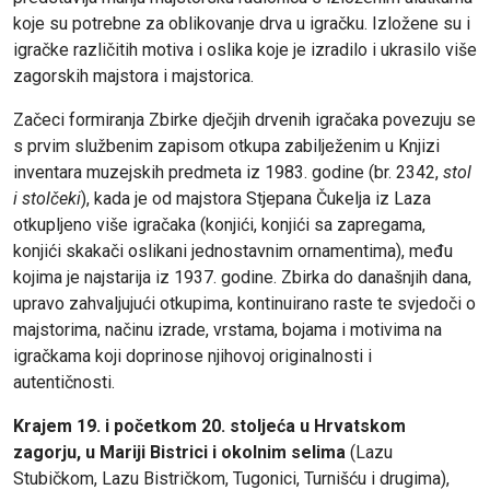
koje su potrebne za oblikovanje drva u igračku. Izložene su i
igračke različitih motiva i oslika koje je izradilo i ukrasilo više
zagorskih majstora i majstorica.
Začeci formiranja Zbirke dječjih drvenih igračaka povezuju se
s prvim službenim zapisom otkupa zabilježenim u Knjizi
inventara muzejskih predmeta iz 1983. godine (br. 2342,
stol
i stolčeki
), kada je od majstora Stjepana Čukelja iz Laza
otkupljeno više igračaka (konjići, konjići sa zapregama,
konjići skakači oslikani jednostavnim ornamentima), među
kojima je najstarija iz 1937. godine. Zbirka do današnjih dana,
upravo zahvaljujući otkupima, kontinuirano raste te svjedoči o
majstorima, načinu izrade, vrstama, bojama i motivima na
igračkama koji doprinose njihovoj originalnosti i
autentičnosti.
Krajem 19. i početkom 20. stoljeća u Hrvatskom
zagorju, u Mariji Bistrici i okolnim selima
(Lazu
Stubičkom, Lazu Bistričkom, Tugonici, Turnišću i drugima),