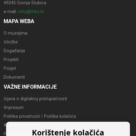
49245 Gornja Stubica
e-mail:
mhz@mhz.hr
MAPA WEBA
O muzejima
Izložbe
Događanja
Projekti
Posjet
Dokumenti
VAŽNE INFORMACIJE
Izjava o digitalnoj pristupačnosti
Impresum
Politika privatnosti / Politika kolačića
Arhiva web stranice
Korištenje kolačića
Postavke kolačića