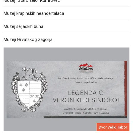
Muzej ”Staro selo” Kumrovec
Muzej krapinskih neandertalaca
Muzej seljačkih buna
Muzeji Hrvatskog zagorja
Dvor Veliki Tabor