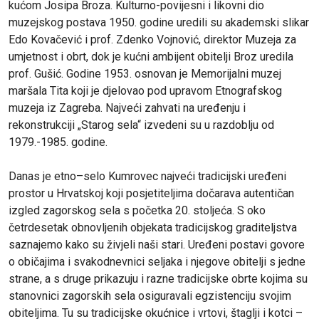
kućom Josipa Broza. Kulturno-povijesni i likovni dio
muzejskog postava 1950. godine uredili su akademski slikar
Edo Kovačević i prof. Zdenko Vojnović, direktor Muzeja za
umjetnost i obrt, dok je kućni ambijent obitelji Broz uredila
prof. Gušić. Godine 1953. osnovan je Memorijalni muzej
maršala Tita koji je djelovao pod upravom Etnografskog
muzeja iz Zagreba. Najveći zahvati na uređenju i
rekonstrukciji „Starog sela“ izvedeni su u razdoblju od
1979.-1985. godine.
Danas je etno–selo Kumrovec najveći tradicijski uređeni
prostor u Hrvatskoj koji posjetiteljima dočarava autentičan
izgled zagorskog sela s početka 20. stoljeća. S oko
četrdesetak obnovljenih objekata tradicijskog graditeljstva
saznajemo kako su živjeli naši stari. Uređeni postavi govore
o običajima i svakodnevnici seljaka i njegove obitelji s jedne
strane, a s druge prikazuju i razne tradicijske obrte kojima su
stanovnici zagorskih sela osiguravali egzistenciju svojim
obiteljima. Tu su tradicijske okućnice i vrtovi, štaglji i kotci –