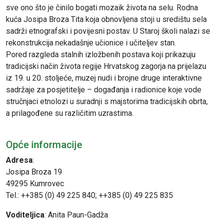
sve ono što je činilo bogati mozaik života na selu. Rodna
kuća Josipa Broza Tita koja obnovljena stoji u središtu sela
sadrži etnografski i povijesni postav. U Staroj školi nalazi se
rekonstrukcija nekadašnje učionice i učiteljev stan.
Pored razgleda stalnih izložbenih postava koji prikazuju
tradicijski način života regije Hrvatskog zagorja na prijelazu
iz 19. u 20. stoljeće, muzej nudi i brojne druge interaktivne
sadržaje za posjetitelje – događanja i radionice koje vode
stručnjaci etnolozi u suradnji s majstorima tradicijskih obrta,
a prilagođene su različitim uzrastima.
Opće informacije
Adresa
:
Josipa Broza 19
49295 Kumrovec
Tel.: ++385 (0) 49 225 840; ++385 (0) 49 225 835
Voditeljica
: Anita Paun-Gadža