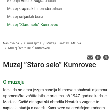
Galerija Antuna Augustinčića
Muzej krapinskih neandertalaca
Muzej seljačkih buna
Muzej ”Staro selo” Kumrovec
Naslovnica
O muzejima
Muzeji u sastavu MHZ-a
Muzej ”Staro selo” Kumrovec
Muzej ”Staro selo” Kumrovec
O muzeju
Ideja da se stara jezgra naselja Kumrovec obuhvati mjerama
spomeničke zaštite bila je prisutna još 1947. godine kada je
Marijana Gušić etnografski obradila Hrvatsko zagorje te
napisala studiju o naselju Kumrovec sa središnjom rodnom