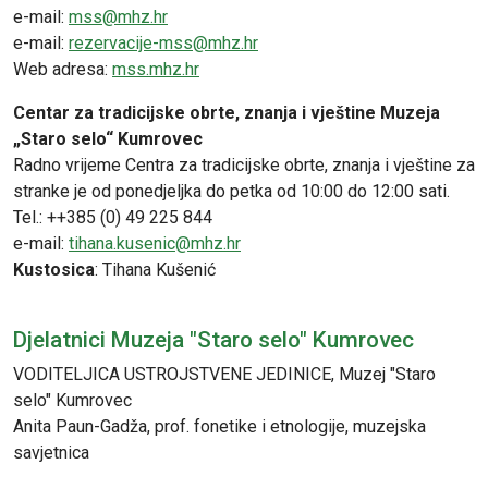
e-mail:
mss@mhz.hr
e-mail:
rezervacije-mss@mhz.hr
Web adresa:
mss.mhz.hr
Centar za tradicijske obrte, znanja i vještine Muzeja
„Staro selo“ Kumrovec
Radno vrijeme Centra za tradicijske obrte, znanja i vještine za
stranke je od ponedjeljka do petka od 10:00 do 12:00 sati.
Tel.: ++385 (0) 49 225 844
e-mail:
tihana.kusenic@mhz.hr
Kustosica
:
Tihana Kušenić
Djelatnici Muzeja "Staro selo" Kumrovec
VODITELJICA USTROJSTVENE JEDINICE, Muzej "Staro
selo" Kumrovec
Anita Paun-Gadža, prof. fonetike i etnologije, muzejska
savjetnica