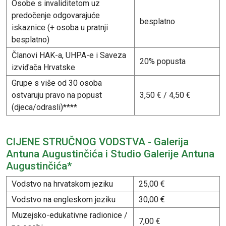
Osobe s invaliditetom uz
predočenje odgovarajuće
besplatno
iskaznice (+ osoba u pratnji
besplatno)
Članovi HAK-a, UHPA-e i Saveza
20% popusta
izviđača Hrvatske
Grupe s više od 30 osoba
ostvaruju pravo na popust
3,50 € / 4,50 €
(djeca/odrasli)****
CIJENE STRUČNOG VODSTVA - Galerija
Antuna Augustinčića i Studio Galerije Antuna
Augustinčića*
Vodstvo na hrvatskom jeziku
25,00 €
Vodstvo na engleskom jeziku
30,00 €
Muzejsko-edukativne radionice /
7,00 €