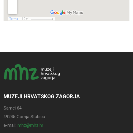
MUZEJI HRVATSKOG ZAGORJA
Samci 64
49245 Gornja Stubica
e-mail:
mhz@mhz.hr