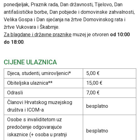
ponedjeljak, Praznik rada, Dan državnosti, Tijelovo, Dan
antifašističke borbe, Dan pobjede i domovinske zahvalnosti,
Velika Gospa i Dan sjećanja na žrtve Domovinskog rata i
žrtve Vukovara i Škabrnje.
Za blagdane i državne praznike
muzej je otvoren
od 10:00
do 18:00
.
CIJENE ULAZNICA
Djeca, studenti, umirovljenici*
5,00 €
Obiteljska ulaznica**
15,00 €
Odrasli
7,00 €
Članovi Hrvatskog muzejskog
besplatno
društva i ICOM-a
Osobe s invaliditetom uz
predočenje odgovarajuće
besplatno
iskaznice (+ osoba u pratnji