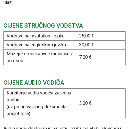
ulaz.
CIJENE STRUČNOG VODSTVA
Vodstvo na hrvatskom jeziku
25,00 €
Vodstvo na engleskom jeziku
30,00 €
Muzejsko-edukativne radionice /
7,00 €
po osobi
CIJENE AUDIO VODIČA
Korištenje audio vodiča za jednu
osobu
3,00 €
(uz polog valjanog dokumenta
posjetitelja)
Audio vodič dostupan je na četiri jezika: hrvatski, slovenski,