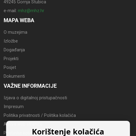
49245 Gornja Stubica
e-mail:
mhz@mhz.hr
MAPA WEBA
O muzejima
Izložbe
Događanja
Projekti
Posjet
Dokumenti
VAŽNE INFORMACIJE
Izjava o digitalnoj pristupačnosti
Impresum
Politika privatnosti / Politika kolačića
Arhiva web stranice
Korištenje kolačića
Postavke kolačića