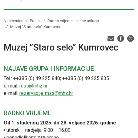
Naslovnica
Posjet
Radno vrijeme i cijene usluga
Muzej ”Staro selo” Kumrovec
Muzej ”Staro selo” Kumrovec
NAJAVE GRUPA I INFORMACIJE
Tel.: ++385 (0) 49 225 840; ++385 (0) 49 225 835
e-mail:
mss@mhz.hr
e-mail:
rezervacije-mss@mhz.hr
RADNO VRIJEME
Od 1. studenog 2025. do 28. veljače 2026. godine
• utorak – nedjelja: 9:00 – 16:00
• ponedjeljkom: zatvoreno