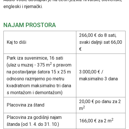
engleski i njemački.
NAJAM PROSTORA
266,00 € do 8 sati,
Kaj to diši
svaki daljnji sat 66,00
€
Park iza suvenirnice, 16 sati
2
(ulaz u muzej - 375 m
s pravom
na postavljanje šatora 15 x 25 m
3.000,00 € /
odnosno razmjerno po metru
maksimalno 3 dana
kvadratnom maksimalno tri dana
s montažom i demontažom)
20,00 € po danu za 2
Placovina za štand
2
m
Placovina za godišnji najam
2
166,00 € za 2 m
štanda (od 1. 4. do 31. 10.)