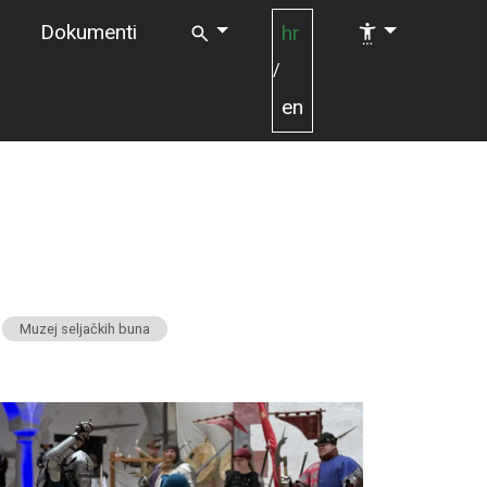
Dokumenti
hr
/
en
Muzej seljačkih buna