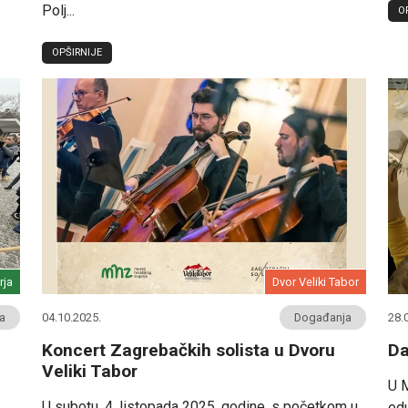
Polj...
O
OPŠIRNIJE
rja
Dvor Veliki Tabor
a
04.10.2025.
Događanja
28.
Koncert Zagrebačkih solista u Dvoru
Da
Veliki Tabor
U M
U subotu, 4. listopada 2025. godine, s početkom u
ed