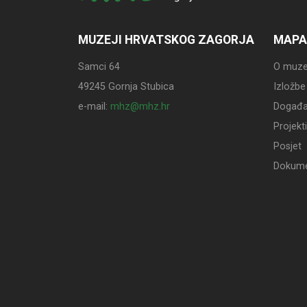
MUZEJI HRVATSKOG ZAGORJA
MAPA
Samci 64
O muze
49245 Gornja Stubica
Izložbe
e-mail:
mhz@mhz.hr
Događa
Projekti
Posjet
Dokume