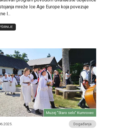
tojanja mreže Ice Age Europe koja povezuje
ne l...
PŠIRNIJE
Muzej ”Staro selo” Kumrovec
06.2025.
Događanja