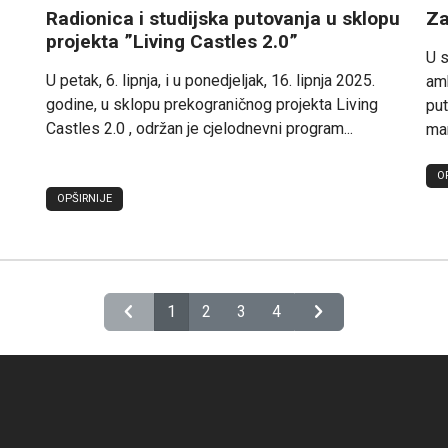
Radionica i studijska putovanja u sklopu
Za
projekta ”Living Castles 2.0”
U s
U petak, 6. lipnja, i u ponedjeljak, 16. lipnja 2025.
amb
godine, u sklopu prekograničnog projekta Living
put
Castles 2.0 , održan je cjelodnevni program...
man
O
OPŠIRNIJE
chevron_left
chevron_right
1
2
3
4