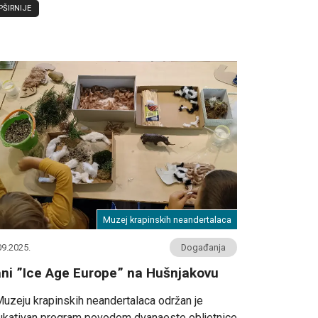
PŠIRNIJE
Muzej krapinskih neandertalaca
09.2025.
Događanja
ni ”Ice Age Europe” na Hušnjakovu
uzeju krapinskih neandertalaca održan je
ukativan program povodom dvanaeste obljetnice