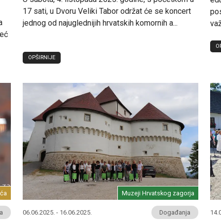
17 sati, u Dvoru Veliki Tabor održat će se koncert
pos
a
jednog od najuglednijih hrvatskih komornih a...
važ
već
O
OPŠIRNIJE
ića
Muzeji Hrvatskog zagorja
a
06.06.2025. - 16.06.2025.
Događanja
14.