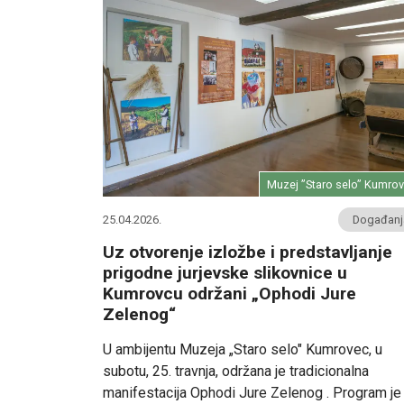
Muzej ”Staro selo” Kumro
25.04.2026.
Događanj
Uz otvorenje izložbe i predstavljanje
prigodne jurjevske slikovnice u
Kumrovcu održani „Ophodi Jure
Zelenog“
U ambijentu Muzeja „Staro selo" Kumrovec, u
subotu, 25. travnja, održana je tradicionalna
manifestacija Ophodi Jure Zelenog . Program je