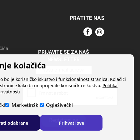
PRATITE NAS
ačića
PRIJAVITE SE ZA NAŠ
NEWSLETTER
nje kolačića
o bolje korisničko iskustvo i funkcionalnost stranica. Kolačići
stranice kako bi unaprijedile korisničko iskustvo.
Politika
rivatnosti
čki
Marketinški
Oglašivački
Registriraj se
vati odabrane
Prihvati sve