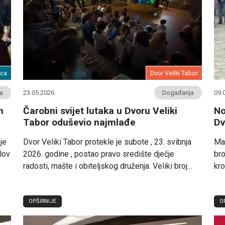
aca
Dvor Veliki Tabor
a
23.05.2026.
Događanja
09.
h
Čarobni svijet lutaka u Dvoru Veliki
No
Tabor oduševio najmlađe
Dv
je
Dvor Veliki Tabor protekle je subote , 23. svibnja
Man
lov
2026. godine , postao pravo središte dječje
bro
radosti, mašte i obiteljskog druženja. Veliki broj...
kro
OPŠIRNIJE
O