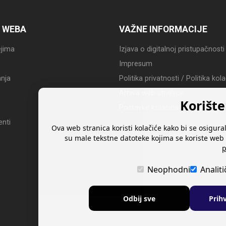
 WEBA
VAŽNE INFORMACIJE
jima
Izjava o digitalnoj pristupačnosti
Impresum
nja
Politika privatnosti / Politika kol
Arhiva web stranice
Korište
Postavke kolačića
nti
Ova web stranica koristi kolačiće kako bi se osigural
su male tekstne datoteke kojima se koriste web 
p
Neophodni
Analiti
Odbij sve
Prih