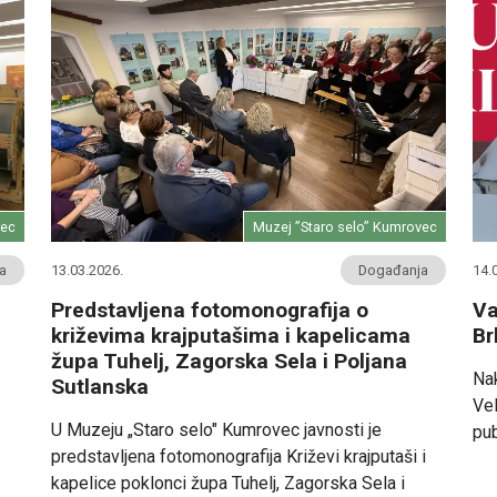
vec
Muzej ”Staro selo” Kumrovec
a
13.03.2026.
Događanja
14.
Predstavljena fotomonografija o
Va
križevima krajputašima i kapelicama
Br
župa Tuhelj, Zagorska Sela i Poljana
Nak
Sutlanska
Vel
U Muzeju „Staro selo" Kumrovec javnosti je
pub
predstavljena fotomonografija Križevi krajputaši i
kapelice poklonci župa Tuhelj, Zagorska Sela i