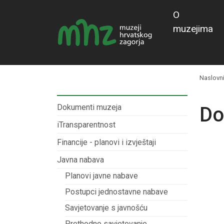
O
muzejima
Naslovn
Dokumenti muzeja
Do
iTransparentnost
Financije - planovi i izvještaji
Javna nabava
Planovi javne nabave
Postupci jednostavne nabave
Savjetovanje s javnošću
Prethodno savjetovanje