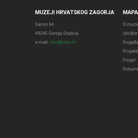
MUZEJI HRVATSKOG ZAGORJA
MAPA
Samci 64
O muze
49245 Gornja Stubica
Izložbe
e-mail:
mhz@mhz.hr
Događa
Projekti
Posjet
Dokume