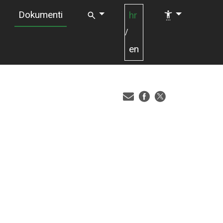
Dokumenti
hr
/
en