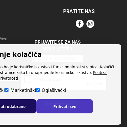
PRATITE NAS
ačića
PRIJAVITE SE ZA NAŠ
NEWSLETTER
nje kolačića
o bolje korisničko iskustvo i funkcionalnost stranica. Kolačići
stranice kako bi unaprijedile korisničko iskustvo.
Politika
rivatnosti
čki
Marketinški
Oglašivački
Registriraj se
vati odabrane
Prihvati sve