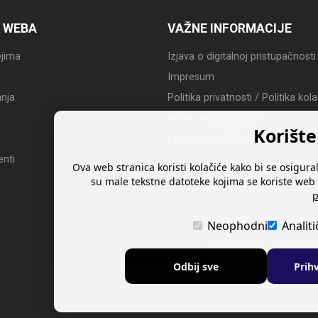
 WEBA
VAŽNE INFORMACIJE
jima
Izjava o digitalnoj pristupačnosti
Impresum
nja
Politika privatnosti / Politika kol
Arhiva web stranice
Korište
Postavke kolačića
nti
Ova web stranica koristi kolačiće kako bi se osigural
su male tekstne datoteke kojima se koriste web 
p
Neophodni
Analiti
Odbij sve
Prih