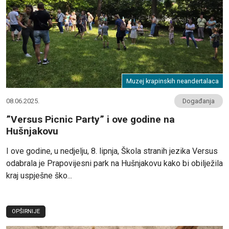
Muzej krapinskih neandertalaca
08.06.2025.
Događanja
”Versus Picnic Party” i ove godine na
Hušnjakovu
I ove godine, u nedjelju, 8. lipnja, Škola stranih jezika Versus
odabrala je Prapovijesni park na Hušnjakovu kako bi obilježila
kraj uspješne ško...
OPŠIRNIJE