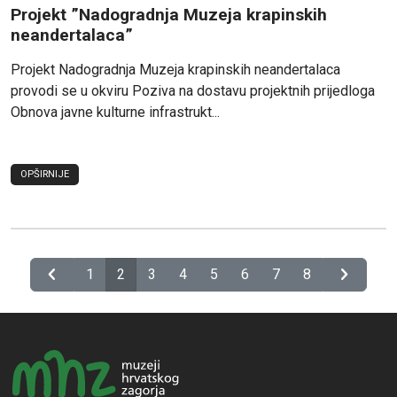
Projekt ”Nadogradnja Muzeja krapinskih
neandertalaca”
Projekt Nadogradnja Muzeja krapinskih neandertalaca
provodi se u okviru Poziva na dostavu projektnih prijedloga
Obnova javne kulturne infrastrukt...
OPŠIRNIJE
chevron_left
chevron_right
1
2
3
4
5
6
7
8