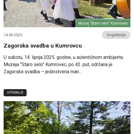
Muzej ”Staro selo” Kumrovec
14.06.2025.
Događanja
Zagorska svadba u Kumrovcu
U subotu, 14. lipnja 2025. godine, u autentičnom ambijentu
Muzeja "Staro selo" Kumrovec, po 42. put, održana je
Zagorska svadba – jedinstvena man...
OPŠIRNIJE