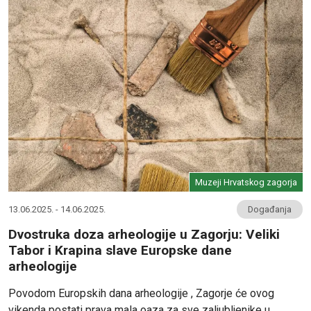
Muzeji Hrvatskog zagorja
13.06.2025. - 14.06.2025.
Događanja
Dvostruka doza arheologije u Zagorju: Veliki
Tabor i Krapina slave Europske dane
arheologije
Povodom Europskih dana arheologije , Zagorje će ovog
vikenda postati prava mala oaza za sve zaljubljenike u