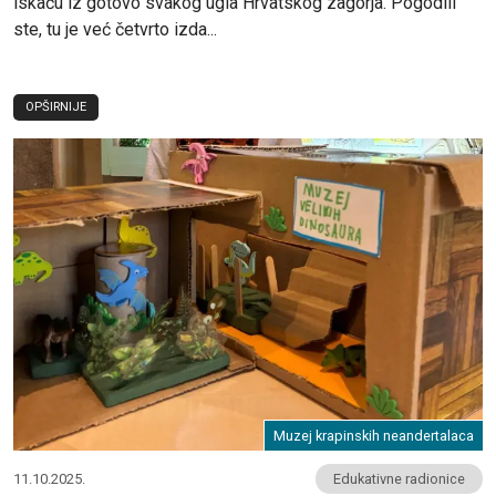
iskaču iz gotovo svakog ugla Hrvatskog zagorja. Pogodili
ste, tu je već četvrto izda...
OPŠIRNIJE
Muzej krapinskih neandertalaca
11.10.2025.
Edukativne radionice